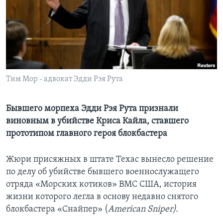
Learning English
СОЦИАЛЬНЫЕ СЕТИ
Тим Мор - адвокат Эдди Рэя Рута
Языки
Бывшего морпеха Эдди Рэя Рута признали
виновным в убийстве Криса Кайла, ставшего
прототипом главного героя блокбастера
Жюри присяжных в штате Техас вынесло решение
по делу об убийстве бывшего военнослужащего
отряда «Морских котиков» ВМС США, история
жизни которого легла в основу недавно снятого
блокбастера «Снайпер» (
American Sniper).