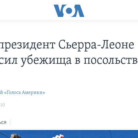
президент Сьерра-Леоне
сил убежища в посольств
ей «Голоса Америки»
:10
ься