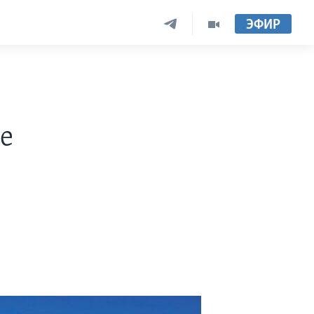
ЭФИР
е