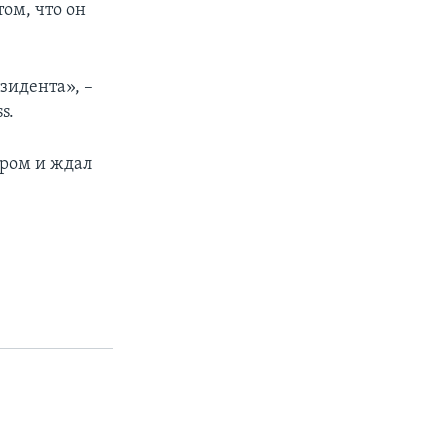
ом, что он
зидента», –
s.
ером и ждал