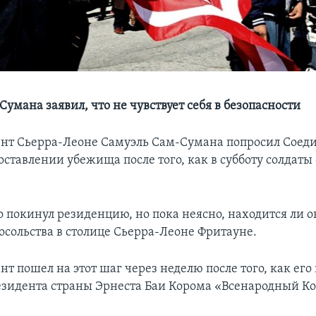
умана заявил, что не чувствует себя в безопасности
нт Сьерра-Леоне Самуэль Сам-Сумана попросил Сое
оставлении убежища после того, как в субботу солдаты
о покинул резиденцию, но пока неясно, находится ли о
осольства в столице Сьерра-Леоне Фритауне.
т пошел на этот шаг через неделю после того, как ег
езидента страны Эрнеста Баи Корома «Всенародный Ко