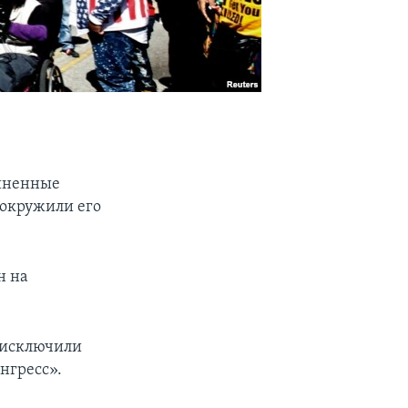
диненные
 окружили его
н на
о исключили
нгресс».