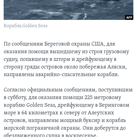
Learning English
Корабль Golden Seas
СОЦИАЛЬНЫЕ СЕТИ
По сообщениям Береговой охраны США, для
оказания помощи вышедшему из строя грузовому
Языки
судну, попавшему в шторм и дрейфующему в
сторону гряды островов около побережья Аляски,
направлены аварийно-спасательные корабли.
Согласно официальным сообщениям, поступившим
в субботу, для оказания помощи 225 метровому
кораблю Golden Seas, дрейфующему в Беринговом
море в 64 километрах к северу от Алеутских
островов, направлены мощный буксир и корабль
морской пограничной охраны. Они доберутся до
обездвиженного судна в воскресенье.