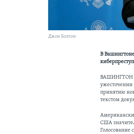
Джон Болтон
В Вашингтоне
киберпресту
ВАШИНГТОН – 
ужесточении 
принятию нов
текстом доку
Американские
США значител
Голосование с