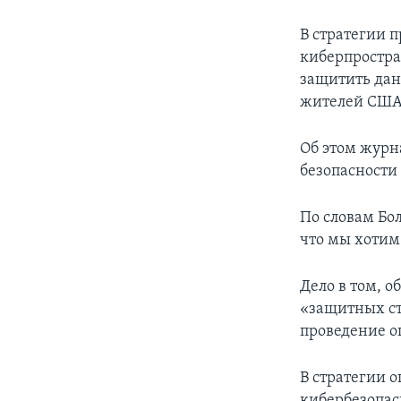
В стратегии 
киберпростра
защитить дан
жителей США
Об этом журн
безопасности
По словам Бо
что мы хотим
Дело в том, о
«защитных ст
проведение о
В стратегии 
кибербезопа