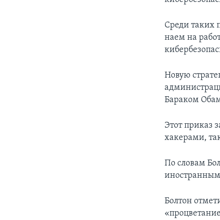
Среди таких 
наем на рабо
кибербезопас
Новую страте
администраци
Бараком Оба
Этот приказ 
хакерами, так
По словам Бол
иностранным
Болтон отмет
«процветание