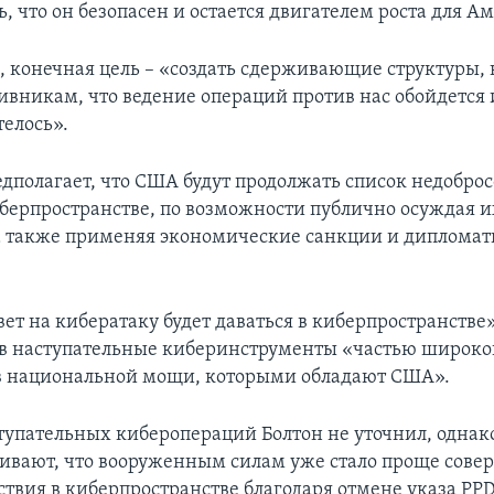
, что он безопасен и остается двигателем роста для А
м, конечная цель – «создать сдерживающие структуры,
ивникам, что ведение операций против нас обойдется
телось».
едполагает, что США будут продолжать список недобро
иберпространстве, по возможности публично осуждая и
а также применяя экономические санкции и дипломат
вет на кибератаку будет даваться в киберпространстве»
ав наступательные киберинструменты «частью широко
в национальной мощи, которыми обладают США».
тупательных киберопераций Болтон не уточнил, однак
ивают, что вооруженным силам уже стало проще сове
ствия в киберпространстве благодаря отмене указа PPD