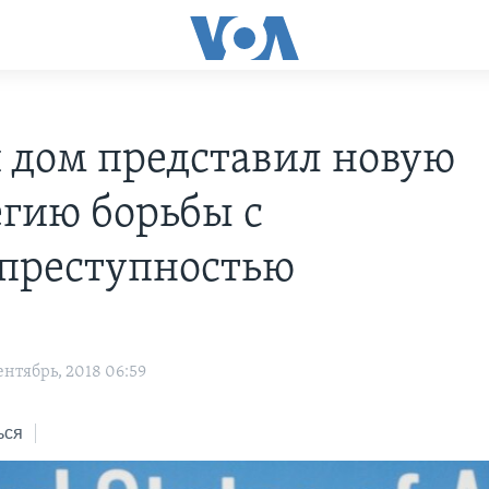
 дом представил новую
егию борьбы с
преступностью
нтябрь, 2018 06:59
ься