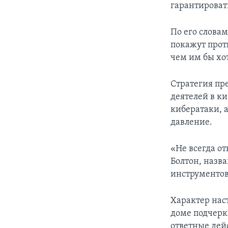
гарантировать
По его слова
покажут прот
чем им бы хо
Стратегия пр
деятелей в к
кибератаки, 
давление.
«Не всегда от
Болтон, назв
инструменто
Характер нас
доме подчерк
ответные дей