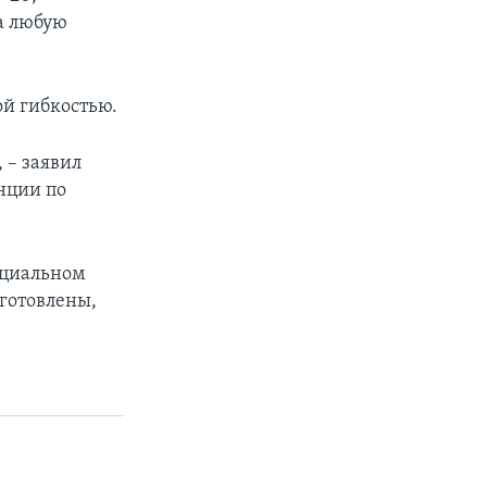
а любую
ой гибкостью.
 – заявил
нции по
нциальном
дготовлены,