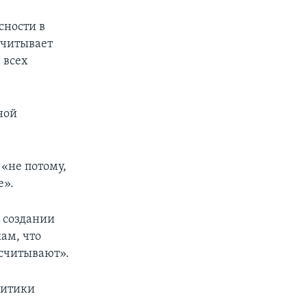
сности в
считывает
 всех
ной
«не потому,
е».
в создании
ам, что
ссчитывают».
литики