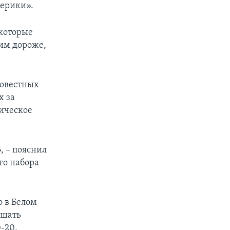
мерики».
 которые
 им дороже,
совестных
х за
ическое
, – пояснил
го набора
о в Белом
ршать
-20,