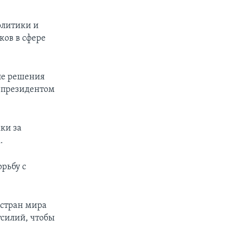
олитики и
ков в сфере
ле решения
-президентом
ки за
.
орьбу с
 стран мира
силий, чтобы