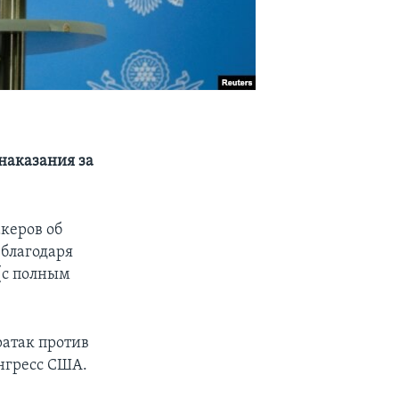
наказания за
керов об
 благодаря
(с полным
атак против
нгресс США.