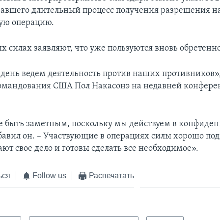
авшего длительный процесс получения разрешения н
ую операцию.
х силах заявляют, что уже пользуются вновь обретенн
ень ведем деятельность против наших противников»,
омандования США Пол Накасонэ на недавней конфере
.
е быть заметным, поскольку мы действуем в конфиде
обавил он. – Участвующие в операциях силы хорошо по
ют свое дело и готовы сделать все необходимое».
ься
Follow us
Распечатать