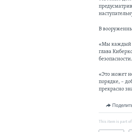
предусматрив
наступательн
В вооруженны
«Мы каждый д
глава Киберк
безопасности
«Это может н
порядке, – д
прекрасно зна
Поделит
This item is part of