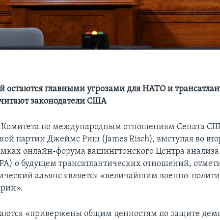
ай остаются главными угрозами для НАТО и трансатла
считают законодатели США
 Комитета по международным отношениям Сената США
кой партии Джеймс Риш (James Risch), выступая во вто
рамках онлайн-форума вашингтонского Центра анализа
PA) о будущем трансатлантических отношений, отмети
ический альянс является «величайшим военно-полит
ории».
таются «привержены общим ценностям по защите дем