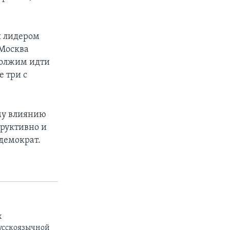
я лидером
 Москва
должим идти
 три с
му влиянию
труктивно и
демократ.
х
русскоязычной