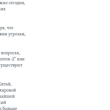
жно сегодня,
ких
ув, что
вии угрозам,
 вопросах,
поток-2” или
 существуют
Китай,
 мировой
ичайшей
кий
ы больше