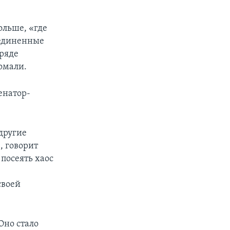
.
ольше, «где
ъединенные
 ряде
омали.
енатор-
другие
, говорит
посеять хаос
своей
Оно стало