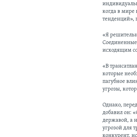
индивидуальн
когда в мире
тенденций», 
«Я решительн
Соединенные 
исходящим со
«В трансатла
которые необ
пагубное вли
угрозы, котор
Однако, пере
добавил он: 
державой, а 
угрозой для 
конкурент, н