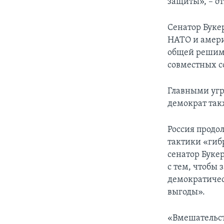
защиты», – о
Сенатор Буке
НАТО и амери
общей решимо
совместных с
Главными угр
демократ так
Россия продо
тактики «гиб
сенатор Буке
с тем, чтобы 
демократичес
выгоды».
«Вмешательст