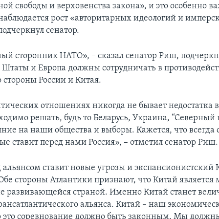
ой свободы и верховенства закона», и это особенно ва
 наблюдается рост «авторитарных идеологий и имперс
подчеркнул сенатор.
ый сторонник НАТО», – сказал сенатор Риш, подчеркн
Штаты и Европа должны сотрудничать в противодейст
 стороны России и Китая.
нтических отношениях никогда не бывает недостатка в
ходимо решать, будь то Беларусь, Украина, “Северный 
яние на наши общества и выборы. Кажется, что всегда
ые ставит перед нами Россия», – отметил сенатор Риш.
д альянсом ставит новые угрозы и экспансионистский 
«Обе стороны Атлантики признают, что Китай является
не развивающейся страной. Именно Китай станет вел
трансатлантического альянса. Китай – наш экономичес
о это соревнование должно быть законным. Мы должн