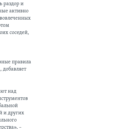
ь раздор и
ные активно
 вовлеченных
этом
оих соседей,
овные правила
 добавляет
ают над
нструментов
бальной
й и других
ильного
рства», –