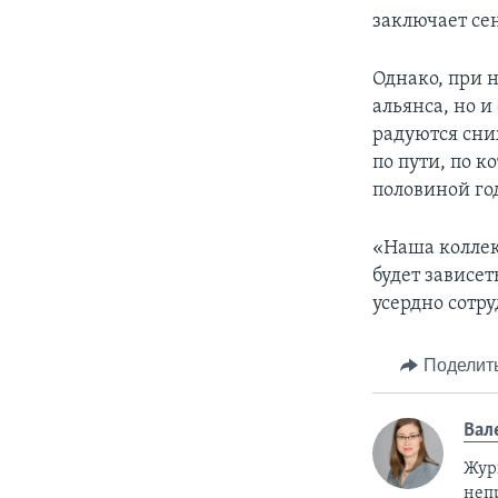
заключает се
Однако, при 
альянса, но и
радуются сни
по пути, по 
половиной го
«Наша коллек
будет зависе
усердно сотр
Поделит
Вал
Жур
неп