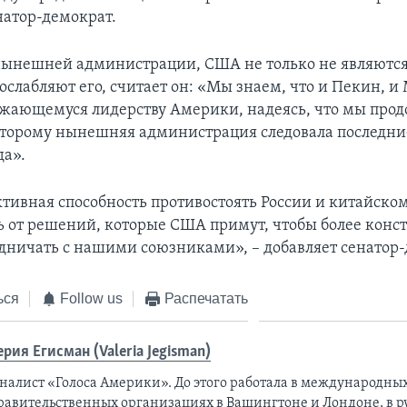
натор-демократ.
нынешней администрации, США не только не являютс
 ослабляют его, считает он: «Мы знаем, что и Пекин, и
жающемуся лидерству Америки, надеясь, что мы про
которому нынешняя администрация следовала последние
да».
тивная способность противостоять России и китайско
ть от решений, которые США примут, чтобы более конс
удничать с нашими союзниками», – добавляет сенатор-
ься
Follow us
Распечатать
ерия Егисман (Valeria Jegisman)
налист «Голоса Америки». До этого работала в международны
равительственных организациях в Вашингтоне и Лондоне, в 