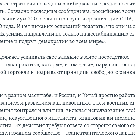
 ее стратегии по ведению кибервойны с целью посеят
ть. Согласно последним сообщениям, российские воен
к минимум 200 различных групп и организаций США,
 года. И нет никаких оснований полагать, что они на 
 Их усилия направлены не только на дестабилизацию св
бление и подрыв демократии во всем мире».
должает усиливать свое влияние в мире посредством
стных практик», которые, в том числе, нарушают осн
й торговли и подрывают принципы свободного рынка,
и в разном масштабе, и Россия, и Китай яростно работ
ванием и развитием как невоенных, так и военных и
ления контроля и влияния, включая использование гло
и, искусственного интеллекта, квантовых вычислени
огий. Их действия требуют ответа со стороны самого с
ждународном сообществе – трансатлантического партне