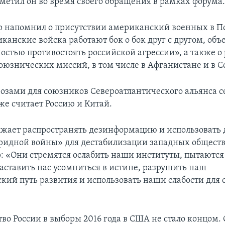
тметил он во время своего обращения в рамках форума
р напомнил о присутствии американский военных в П
канские войска работают бок о бок друг с другом, об
стью противостоять российской агрессии», а также о
оюзнических миссий, в том числе в Афганистане и в С
озами для союзников Североатлантического альянса с
же считает Россию и Китай.
лжает распространять дезинформацию и использовать 
ридной войны» для дестабилизации западных обществ
р: «Они стремятся ослабить наши институты, пытаются 
заставить нас усомниться в истине, разрушить наш
кий путь развития и использовать наши слабости для 
во России в выборы 2016 года в США не стало концом. 