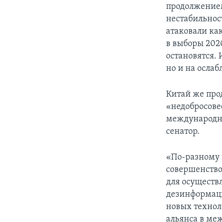
продолжением
нестабильнос
атаковали ка
в выборы 2020
остановятся.
но и на осла
Китай же про
«недобросове
международно
сенатор.
«По-разному 
совершенство
для осуществ
дезинформаци
новых технол
альянса в ме