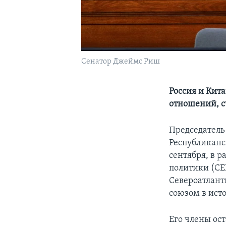
Сенатор Джеймс Риш
Россия и Кит
отношений, 
Председатель
Республиканс
сентября, в 
политики (CE
Североатлант
союзом в ист
Его члены ос