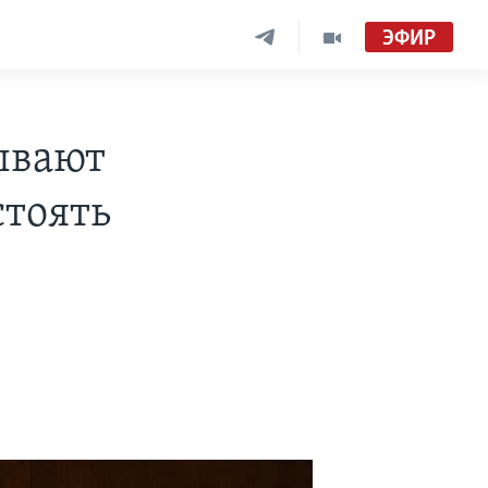
ЭФИР
ывают
стоять