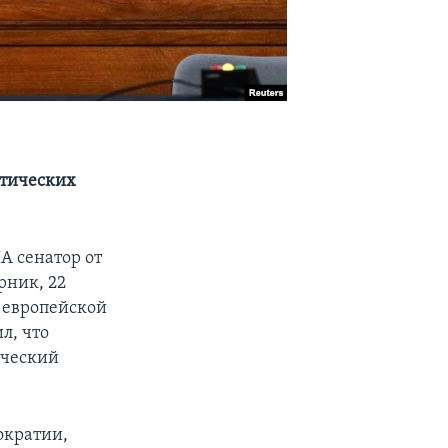
нтических
 сенатор от
рник, 22
 европейской
л, что
ический
ократии,