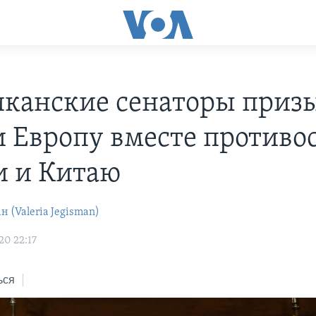
канские сенаторы приз
 Европу вместе противо
и и Китаю
 (Valeria Jegisman)
20 22:17
ься