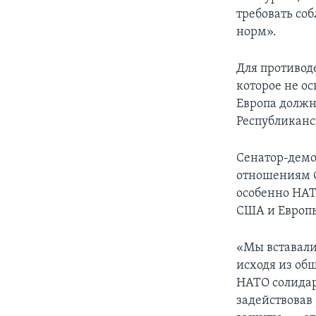
требовать со
норм».
Для противод
которое не о
Европа должн
Республиканс
Сенатор-демо
отношениям С
особенно НАТ
США и Европ
«Мы вставали 
исходя из об
НАТО солидар
задействовав 