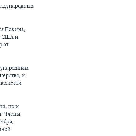
международных
ия Пекина,
, США и
р от
ждународным
нерство, и
пасности
га, но и
ы. Члены
ября,
ивной