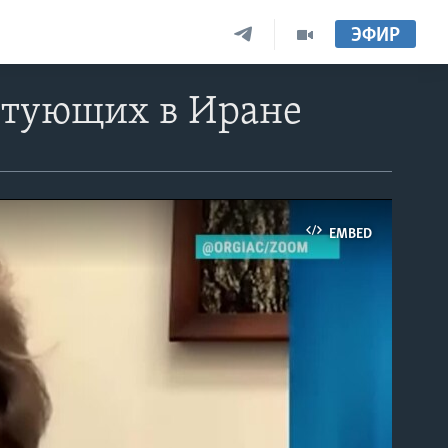
ЭФИР
стующих в Иране
EMBED