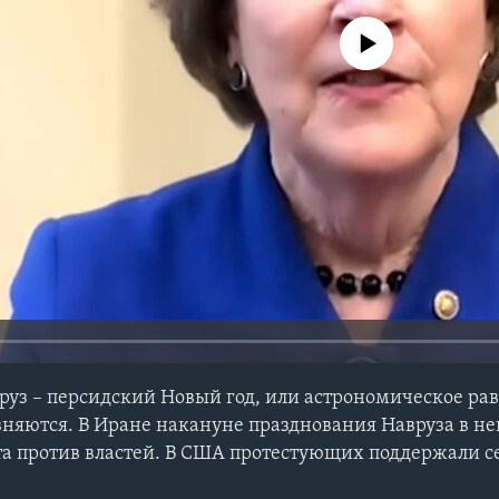
No media source currently avail
вруз – персидский Новый год, или астрономическое ра
авняются. В Иране накануне празднования Навруза в н
та против властей. В США протестующих поддержали 