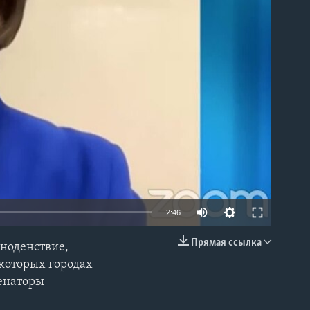
able
2:46
Прямая ссылка
вноденствие,
EMBED
екоторых городах
сенаторы