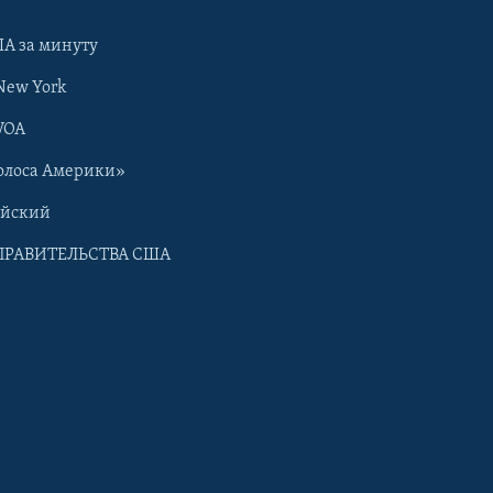
А за минуту
New York
VOA
олоса Америки»
ийский
ПРАВИТЕЛЬСТВА США