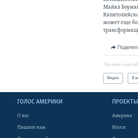
Майкл Боуман
Капитолийско
может еще бо
трансформаци
Поделит
This item is part of
Видео
В 
ГОЛОС АМЕРИКИ
ПРОЕКТ
О нас
Америка
Пишите нам
Итоги