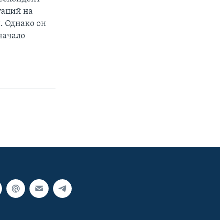
уаций на
. Однако он
начало