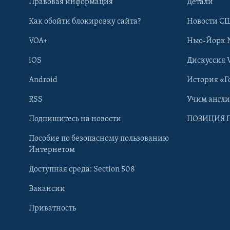
Правовая информация
Детали
Как обойти блокировку сайта?
Новости СШ
VOA+
Нью-Йорк 
iOS
Дискуссия 
Android
История «Г
RSS
Учим англ
Learning English
Подпишитесь на новости
ПОЗИЦИЯ 
Пособие по безопасному пользованию
СОЦИАЛЬНЫЕ СЕТИ
Интернетом
Доступная среда: Section 508
Вакансии
Приватность
Языки