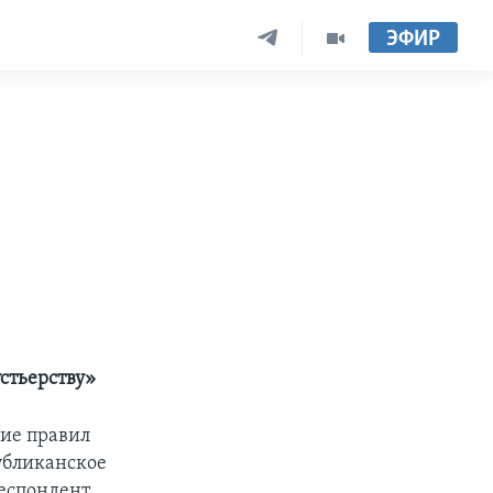
ЭФИР
стьерству»
ие правил
убликанское
еспондент