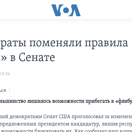
раты поменяли правила
» в Сенате
19:36
ься
ньшинство лишилось возможности прибегать к «флибу
ый демократами Сенат США проголосовал за изменен
предложенных президентом кандидатур, лишив респ
возможности блокировать их. Как сообщает наш корр