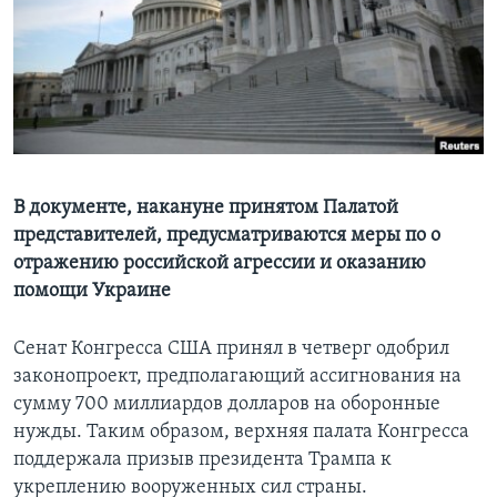
Learning English
СОЦИАЛЬНЫЕ СЕТИ
Языки
В документе, накануне принятом Палатой
представителей, предусматриваются меры по о
отражению российской агрессии и оказанию
помощи Украине
Сенат Конгресса США принял в четверг одобрил
законопроект, предполагающий ассигнования на
сумму 700 миллиардов долларов на оборонные
нужды. Таким образом, верхняя палата Конгресса
поддержала призыв президента Трампа к
укреплению вооруженных сил страны.