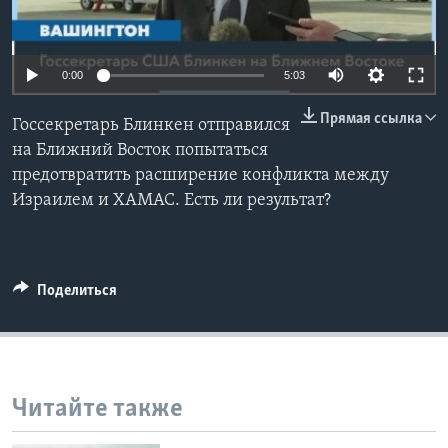
Learning English
0:00
5:03
СОЦИАЛЬНЫЕ СЕТИ
Прямая ссылка
Госсекретарь Блинкен отправился
на Ближний Восток попытаться
предотвратить расширение конфликта между
Языки
Израилем и ХАМАС. Есть ли результат?
Поделиться
Читайте также