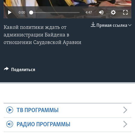
Learning English
0:00
4:47
Прямая ссылка
СОЦИАЛЬНЫЕ СЕТИ
Какой политики ждать от
администрации Байдена в
отношении Саудовской Аравии
Языки
Поделиться
ТВ ПРОГРАММЫ
РАДИО ПРОГРАММЫ