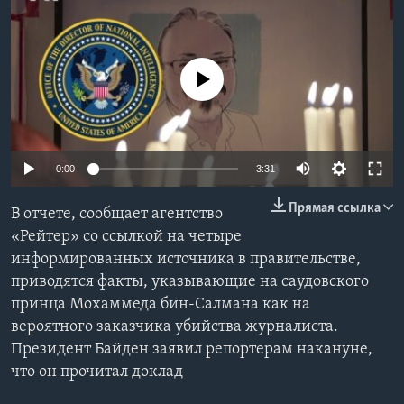
Learning English
No media source currently available
СОЦИАЛЬНЫЕ СЕТИ
Языки
0:00
3:31
Прямая ссылка
В отчете, сообщает агентство
«Рейтер» со ссылкой на четыре
информированных источника в правительстве,
приводятся факты, указывающие на саудовского
принца Мохаммеда бин-Салмана как на
вероятного заказчика убийства журналиста.
Президент Байден заявил репортерам накануне,
что он прочитал доклад