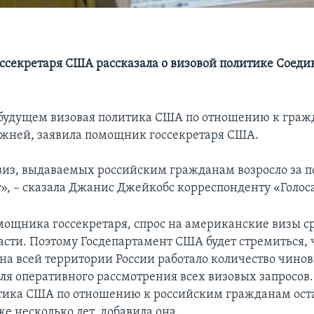
секретаря США рассказала о визовой политике Соед
будущем визовая политика США по отношению к граж
ежней, заявила помощник госсекретаря США.
виз, выдаваемых российским гражданам возросло за п
т», – сказала Джанис Джейкобс корреспонденту «Голо
мощника госсекретаря, спрос на американские визы с
асти. Поэтому Госдепартамент США будет стремиться, 
 на всей территории России работало количество чино
для оперативного рассмотрения всех визовых запросов.
тика США по отношению к российским гражданам оста
е несколько лет, добавила она.