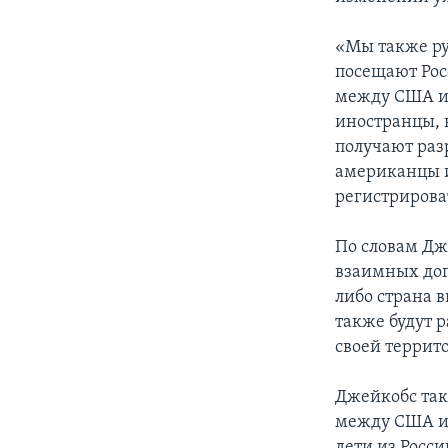
«Мы также ру
посещают Рос
между США и 
иностранцы, 
получают раз
американцы и
регистрирова
По словам Дж
взаимных дог
либо страна 
также будут 
своей террито
Джейкобс так
между США и 
дети из Росс