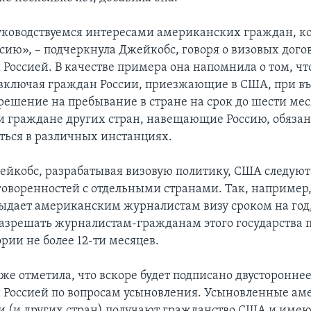
ководствуемся интересами американских граждан, к
сию», – подчеркнула Джейкобс, говоря о визовых дого
Россией. В качестве примера она напомнила о том, чт
включая граждан России, приезжающие в США, при въ
решение на пребывание в стране на срок до шести мес
 граждане других стран, навещающие Россию, обяза
ться в различных инстанциях.
ейкобс, разрабатывая визовую политику, США следую
оворенностей с отдельными странами. Так, например,
выдает американским журналистам визу сроком на год
разрешать журналистам-гражданам этого государства 
рии не более 12-ти месяцев.
же отметила, что вскоре будет подписано двусторонне
Россией по вопросам усыновления. Усыновленные а
ии (и других стран) получают гражданство США и имею