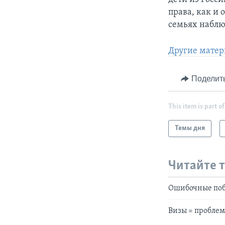
права, как и
семьях наблю
Другие матер
Поделит
This item is part of
Темы дня
Читайте 
Ошибочные поб
Визы = пробле