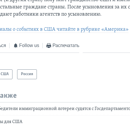
 остальные граждане страны. После усыновления за их 
дают работники агентств по усыновлению.
иалы о событиях в США читайте в рубрике «Америка»
ься
Follow us
Распечатать
США
Россия
также
едители иммиграционной лотереи судятся с Госдепартамен
мы для США