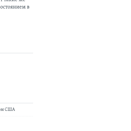
состоянием в
том США