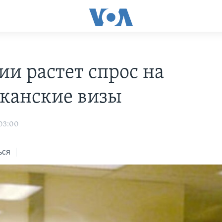
ии растет спрос на
канские визы
 03:00
ься