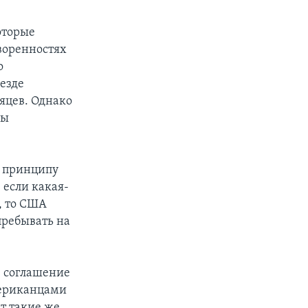
оторые
воренностях
о
езде
яцев. Однако
ны
т принципу
 если какая-
, то США
пребывать на
е соглашение
мериканцами
т такие же