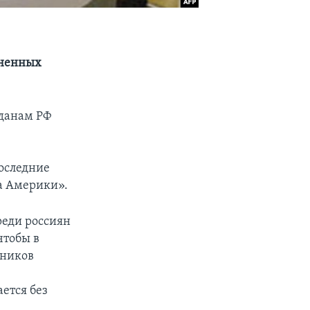
иненных
данам РФ
оследние
са Америки».
реди россиян
чтобы в
вников
ется без