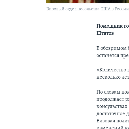
Визовый отдел посольства США в России
Помощник гос
Штатов
В обозримом 
останется пр
«Количество 
несколько ле
По словам по
продолжает р
консульствах
достаточное 
Визовая поли
изменений уж