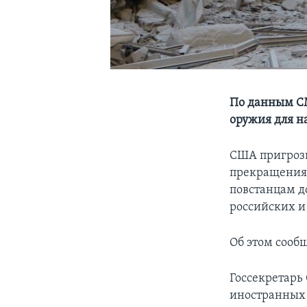
По данным С
оружия для н
США пригрози
прекращения 
повстанцам д
российских и
Об этом сооб
Госсекретарь
иностранных 