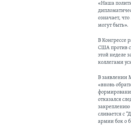
«Наша полити
дипломатическ
означает, чт
могут быть».
В Конгрессе 
США против с
этой неделе 
коллегами уси
В заявлении М
«вновь обрат
формирований
отказался сл
закреплению 
сливается с 
армии бок о 