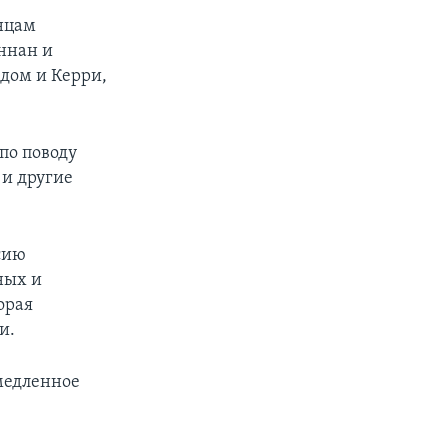
нцам
ннан и
 дом и Керри,
по поводу
и другие
сию
ных и
орая
и.
медленное