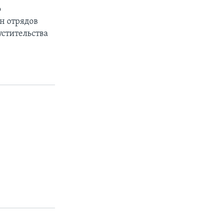
о
н отрядов
устительства