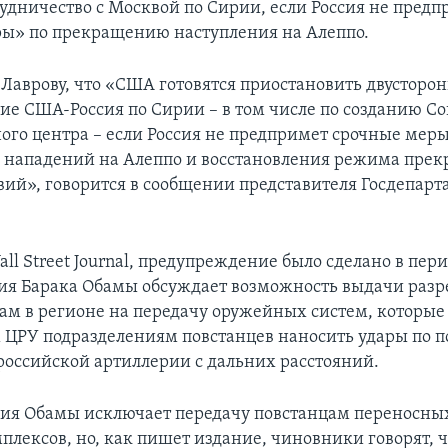
рудничество с Москвой по Сирии, если Россия не пред
ы» по прекращению наступления на Алеппо.
 Лаврову, что «США готовятся приостановить двусторо
ие США-Россия по Сирии – в том числе по созданию С
ого центра – если Россия не предпримет срочные меры
нападений на Алеппо и восстановления режима пре
вий», говорится в сообщении представителя Госдепар
l Street Journal, предупреждение было сделано в пери
ия Барака Обамы обсуждает возможность выдачи раз
рам в регионе на передачу оружейных систем, которые
ЦРУ подразделениям повстанцев наносить удары по 
российской артиллерии с дальних расстояний.
ия Обамы исключает передачу повстанцам переносны
плексов, но, как пишет издание, чиновники говорят, ч