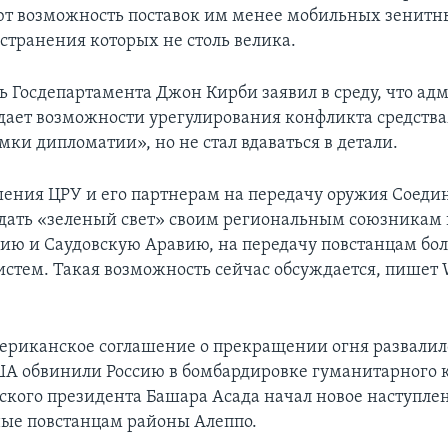
т возможность поставок им менее мобильных зенитн
остранения которых не столь велика.
ь Госдепартамента Джон Кирби заявил в среду, что а
ает возможности урегулирования конфликта средства
мки дипломатии», но не стал вдаваться в детали.
ения ЦРУ и его партнерам на передачу оружия Соед
дать «зеленый свет» своим региональным союзникам 
ию и Саудовскую Аравию, на передачу повстанцам б
стем. Такая возможность сейчас обсуждается, пишет W
ериканское соглашение о прекращении огня развалило
ША обвинили Россию в бомбардировке гуманитарного к
кого президента Башара Асада начал новое наступле
ые повстанцам районы Алеппо.