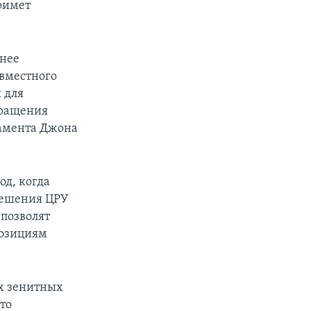
примет
ннее
овместного
 для
кращения
тамента Джона
од, когда
решения ЦРУ
 позволят
позициям
х зенитных
то