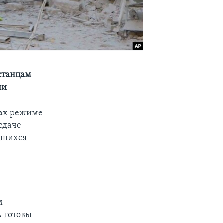
станцам
ии
рах режиме
едаче
вшихся
м
А готовы