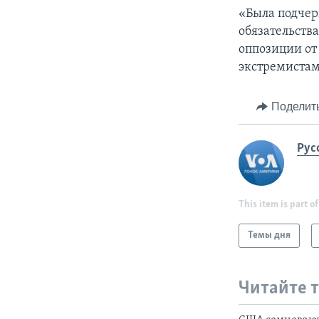
«Была подчер
обязательств
оппозиции от
экстремистам
Поделит
Рус
This item is part of
Темы дня
Читайте 