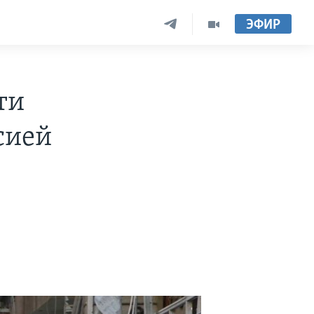
ЭФИР
ти
сией