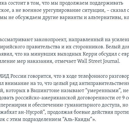
ка состоит в том, что мы продолжаем поддерживать
ое, а не военное урегулирование ситуации, – сказал о
о мы не обсуждаем другие варианты и альтернативы, ко
рассматривают законопроект, направленный на усилен
ирийского правительства и их сторонников. Белый до
заявил, что на минувших выходных Керри обсудил с е
ление мер наказания, отмечает Wall Street Journal.
ИД России говорится, что в ходе телефонного разгово
ил внимание на то, что целый ряд антиправительстве
, которых в Вашингтоне называют “умеренными”, не
едовать российско-американской договоренности от 9 с
перемирия и обеспечению гуманитарного доступа, но 
“Джабхат ан-Нусрой”, продолжая боевые действия прот
бок с этим подразделением “Аль-Каиды”».