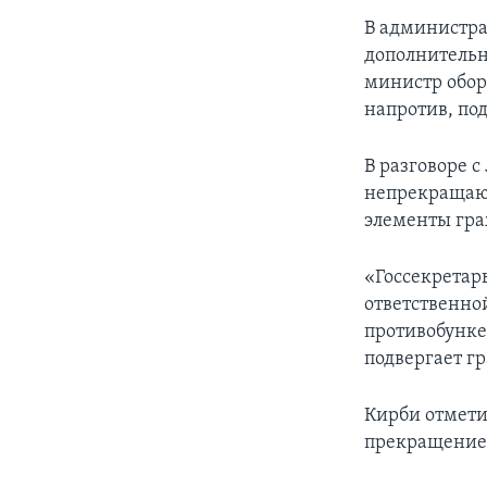
В администр
дополнительн
министр оборо
напротив, по
В разговоре 
непрекращающ
элементы гра
«Госсекретар
ответственно
противобунке
подвергает г
Кирби отмети
прекращение 