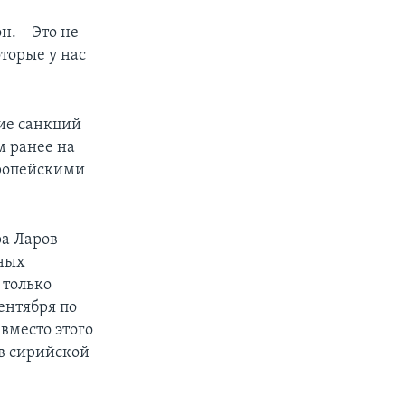
н. – Это не
торые у нас
ие санкций
м ранее на
вропейскими
ра Ларов
нных
 только
ентября по
вместо этого
ив сирийской