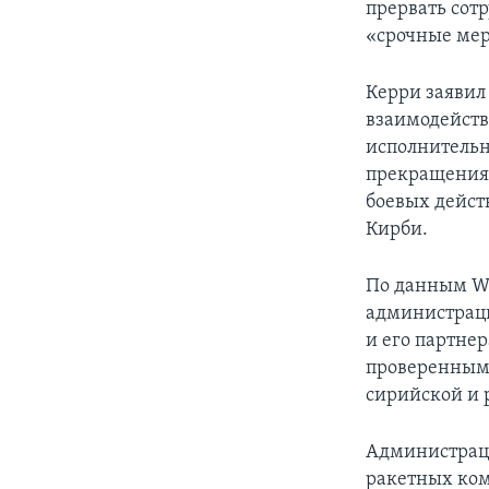
прервать сот
«срочные мер
Керри заявил
взаимодейств
исполнительн
прекращения 
боевых дейст
Кирби.
По данным Wal
администрац
и его партне
проверенным 
сирийской и 
Администрац
ракетных ком