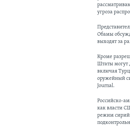
рассматриваю
угроза распр
Представител
Обамы обсужд
выходят за ра
Кроме разреш
Штаты могут 
включая Турц
оружейный си
Journal.
Российско-ам
как власти С
режим сирийс
подконтрольн