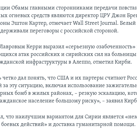
ации Обамы главными сторонниками передачи повста
ых огневых средств являются директор ЦРУ Джон Бре
ны Эштон Картер, отмечает Wall Street Journal. Белый
ддерживали переговоры с российской стороной.
с Лавровым Керри выразил «серьезную озабоченность» 
ихся атак российских и сирийских сил на больницы 
жданской инфраструктуры в Алеппо, отметил Кирби.
ь четко дал понять, что США и их партеры считают Рос
й за эту ситуацию, включая использование зажигатель
рных бомб в жилых районах, – резкую эскалацию, кот
ражданское население большому риску», – заявил Кирб
л, что наилучшим вариантом для Сирии является «не
боевых действий» и доставка гуманитарной помощи.