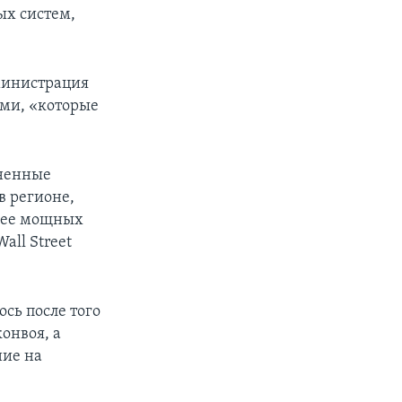
ых систем,
дминистрация
ми, «которые
иненные
в регионе,
олее мощных
all Street
сь после того
онвоя, а
ние на