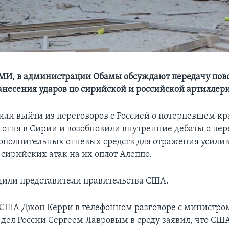
МИ, в администрации Обамы обсуждают передачу пов
анесения ударов по сирийской и российской артиллер
ли выйти из переговоров с Россией о потерпевшем к
огня в Сирии и возобновили внутренние дебаты о пер
ополнительных огневых средств для отражения усили
 сирийских атак на их оплот Алеппо.
щили представители правительства США.
 США Джон Керри в телефонном разговоре с министро
дел России Сергеем Лавровым в среду заявил, что СШ