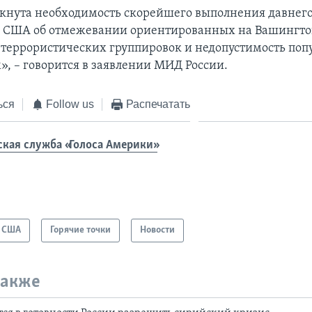
кнута необходимость скорейшего выполнения давнег
а США об отмежевании ориентированных на Вашингто
 террористических группировок и недопустимость поп
», – говорится в заявлении МИД России.
ься
Follow us
Распечатать
ская служба «Голоса Америки»
США
Горячие точки
Новости
также