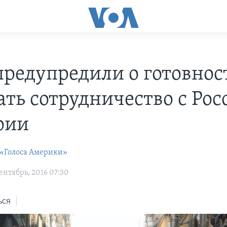
редупредили о готовнос
ать сотрудничество с Рос
рии
 «Голоса Америки»
ентябрь, 2016 07:30
ься