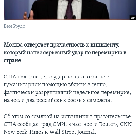
Learning English
Бен Роудс
СОЦИАЛЬНЫЕ СЕТИ
Москва отвергает причастность к инциденту,
который нанес серьезный удар по перемирию в
Языки
стране
США полагают, что удар по автоколонне с
гуманитарной помощью вблизи Алеппо,
фактически разрушивший недельное перемирие,
нанесли два российских боевых самолета.
Об этом со ссылкой на источники в правительстве
США сообщает ряд СМИ, в частности Reuters, CNN,
New York Times и Wall Street Journal.