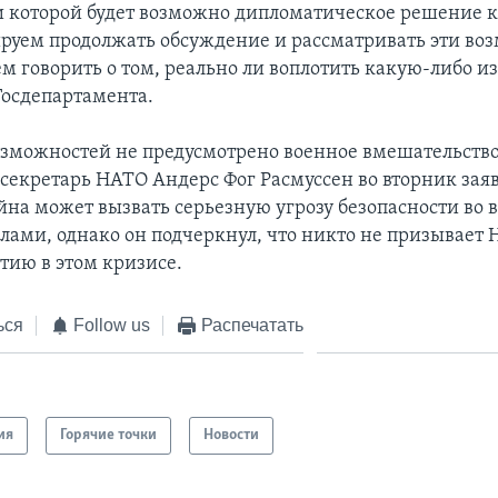
и которой будет возможно дипломатическое решение 
руем продолжать обсуждение и рассматривать эти во
м говорить о том, реально ли воплотить какую-либо из
Госдепартамента.
озможностей не предусмотрено военное вмешательство
секретарь НАТО Андерс Фог Расмуссен во вторник заяв
йна может вызвать серьезную угрозу безопасности во 
елами, однако он подчеркнул, что никто не призывает
тию в этом кризисе.
ься
Follow us
Распечатать
ия
Горячие точки
Новости