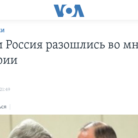
КИ
 Россия разошлись во м
рии
21:49
ься