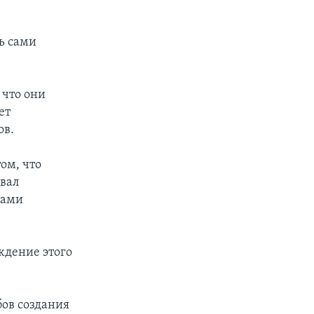
ь сами
 что они
ет
ов.
ом, что
вал
нами
ждение этого
ов создания