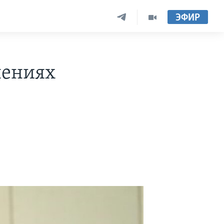
ЭФИР
нениях