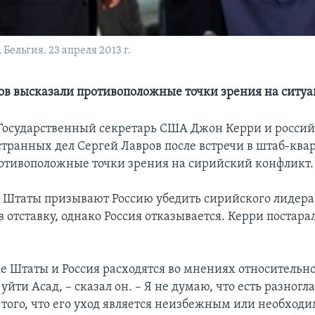
Бельгия. 23 апреля 2013 г.
ов высказали противоположные точки зрения на ситу
осударственный секретарь США Джон Керри и росси
транных дел Сергей Лавров после встречи в штаб-кв
отивоположные точки зрения на сирийский конфликт.
Штаты призывают Россию убедить сирийского лидера
в отставку, однако Россия отказывается. Керри постара
 Штаты и Россия расходятся во мнениях относительно 
уйти Асад, – сказал он. – Я не думаю, что есть разногл
 того, что его уход является неизбежным или необходи