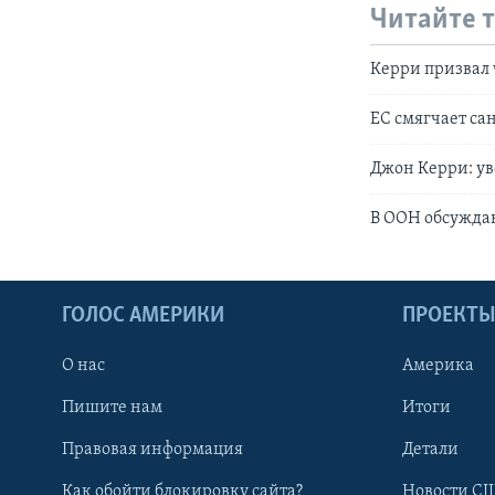
Читайте 
Керри призвал 
ЕС смягчает са
Джон Керри: у
В ООН обсужда
ГОЛОС АМЕРИКИ
ПРОЕКТ
О нас
Америка
Пишите нам
Итоги
Правовая информация
Детали
Как обойти блокировку сайта?
Новости СШ