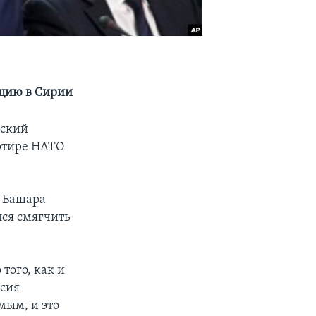
ацию в Сирии
йский
артире НАТО
 Башара
лся смягчить
того, как и
асия
мым, и это