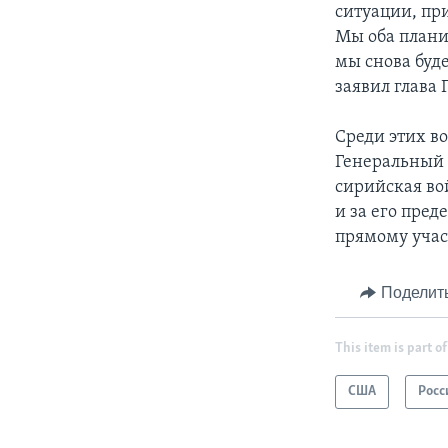
ситуации, пр
Мы оба плани
мы снова буде
заявил глава 
Среди этих в
Генеральный 
сирийская во
и за его пред
прямому учас
Поделит
This item is part of
США
Росс