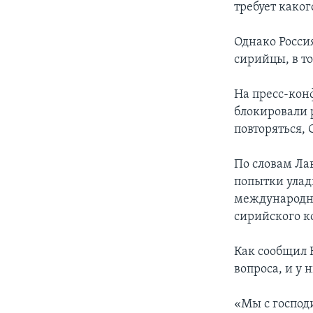
требует како
Однако Росси
сирийцы, в т
На пресс-кон
блокировали р
повторяться,
По словам Лав
попытки улад
международно
сирийского к
Как сообщил 
вопроса, и у 
«Мы с господ