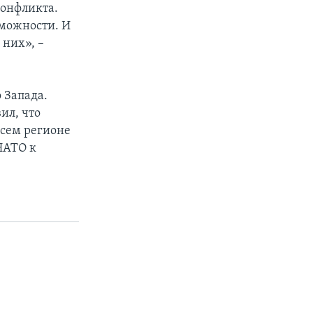
конфликта.
зможности. И
 них», –
 Запада.
ил, что
всем регионе
 НАТО к