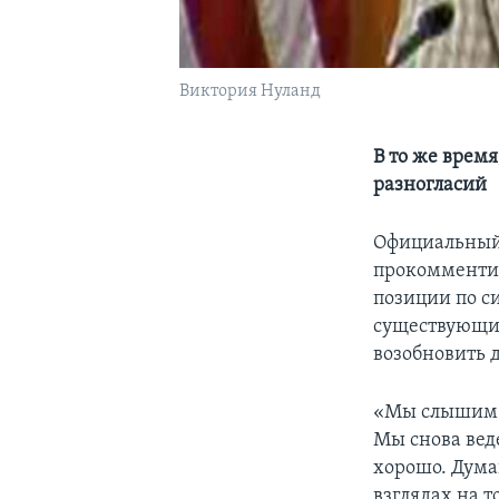
Виктория Нуланд
В то же время
разногласий
Официальный 
прокомментир
позиции по с
существующие
возобновить 
«Мы слышим с
Мы снова вед
хорошо. Думаю
взглядах на 