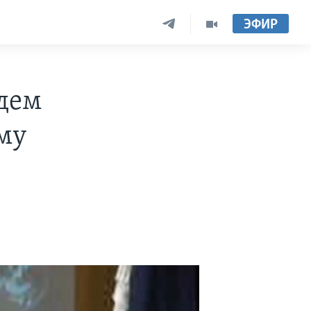
ЭФИР
дем
му