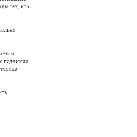
ды тех, кто
тельно
дметом
нс поднимал
сторона
ить