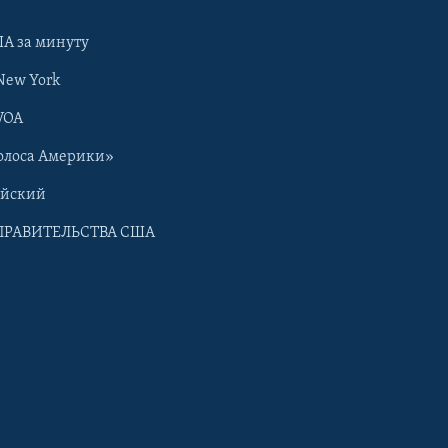
А за минуту
New York
VOA
олоса Америки»
ийский
ПРАВИТЕЛЬСТВА США