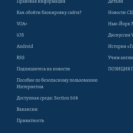
Правовая информация
Детали
Как обойти блокировку сайта?
Новости СШ
VOA+
Нью-Йорк 
iOS
Дискуссия 
Android
История «Г
RSS
Учим англ
Learning English
Подпишитесь на новости
ПОЗИЦИЯ 
Пособие по безопасному пользованию
СОЦИАЛЬНЫЕ СЕТИ
Интернетом
Доступная среда: Section 508
Вакансии
Приватность
Языки