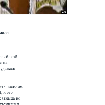
емало
оссийской
я на
 удалось
ть насилие.
, и это
 разница во
ственными.