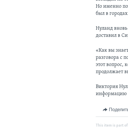
Но именно по
был в городах
Нуланд вновь
доставил в С
«Как вы знае
разговора с п
этот вопрос, 
продолжает в
Виктория Нул
информацию о
Поделит
This item is part of