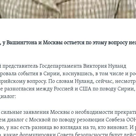
, у Вашингтона и Москвы остается по этому вопросу н
представитель Госдепартамента Виктория Нуланд
овала события в Сирии, коснувшись, в том числе и р
ирийскому вопросу. По словам Нуланд, сейчас, несмотр
 разногласия между Россией и США по поводу Сирии,
диалог:
ильные заявления Москвы о необходимости прекрати
ем диалог с Москвой по поводу резолюции Совбеза ООН
, у нас есть разница во взглядах на то, кто виноват. И
то, какие формулировки Совета безопасности будут дей