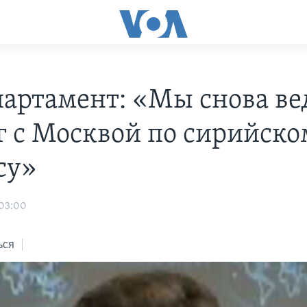
партамент: «Мы снова ве
г с Москвой по сирийско
су»
 03:00
ься