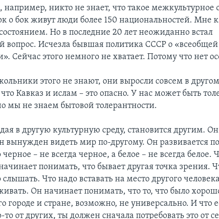
, например, никто не знает, что такое межкультурное 
ок о бок живут люди более 150 национальностей. Мне к
остоянием. Но в последние 20 лет неожиданно встал
 вопрос. Исчезла бывшая политика СССР о «всеобщей
». Сейчас этого немного не хватает. Потому что нет о
льники этого не знают, они выросли совсем в другом
что Кавказ и ислам – это опасно. У нас может быть тол
но мы не знаем бытовой толерантности.
дая в другую культурную среду, становится другим. О
Он вынужден видеть мир по-другому. Он развивается по
 черное – не всегда черное, а белое – не всегда белое. Ч
начинает понимать, что бывает другая точка зрения. Ч
 слышать. Что надо вставать на место другого человека
ивать. Он начинает понимать, что то, что было хорош
его городе и стране, возможно, не универсально. И что 
-то от других, ты должен сначала потребовать это от се