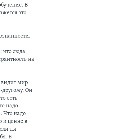
обучение. В
ажется это
сознанности.
: что сюда
ерантность на
н видит мир
-другому. Он
то есть
то надо
. Что надо
о и ценно в
если ты
бя. В