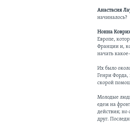
Анастасия Ла
начиналось?
Нонна Коври
Европе, котор
Франции и, к
начать какое-
Их было окол
Генри Форда,
скорой помощ
Молодые люди
едем на фрон
действия; но 
друг. Послед