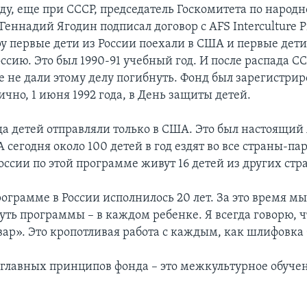
оду, еще при СССР, председатель Госкомитета по народ
Геннадий Ягодин подписал договор с AFS Interculture 
ру первые дети из России поехали в США и первые дет
ссию. Это был 1990-91 учебный год. И после распада 
 не дали этому делу погибнуть. Фонд был зарегистрир
чно, 1 июня 1992 года, в День защиты детей.
ода детей отправляли только в США. Это был настоящий
. А сегодня около 100 детей в год ездят во все страны-па
России по этой программе живут 16 детей из других стр
рограмме в России исполнилось 20 лет. За это время м
уть программы – в каждом ребенке. Я всегда говорю, ч
ар». Это кропотливая работа с каждым, как шлифовка
главных принципов фонда – это межкультурное обуче