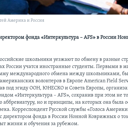
тей Америка и Россия
иректором фонда «Интеркультура – AFS» в России Нон
оссийские школьники уезжают по обмену в разные стр
ах России учатся иностранные студенты. Первыми в ми
амму международного обмена между школьниками, б
мериканских волонтеров в Европе American Field Serv
ав под эгиду ООН, ЮНЕСКО и Совета Европы, организа
ондом «Интеркультура – AFS», сохранив при этом не т
 аббревиатуру, но и принципы, на которых она была о
 века. Корреспондент Русской службы «Голоса Америк
 с директором фонда в России Нонной Коврижных о то
пыт жизни и обучения за рубежом.