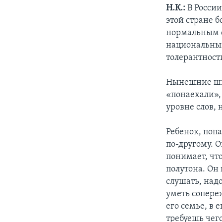
Н.К.:
В России
этой стране б
нормальным с
национальный
толерантности
Нынешние шко
«понаехали», 
уровне слов, 
Ребенок, попа
по-другому. 
понимает, что
полутона. Он 
слушать, надо
уметь сопереж
его семье, в 
требуешь чего