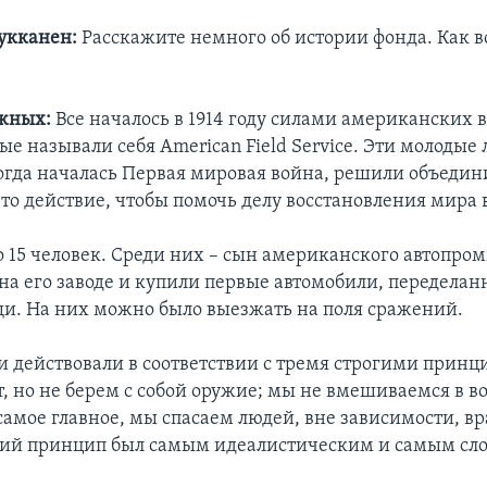
укканен:
Расскажите немного об истории фонда. Как в
жных:
Все началось в 1914 году силами американских 
ые называли себя American Field Service. Эти молодые
огда началась Первая мировая война, решили объедин
то действие, чтобы помочь делу восстановления мира 
о 15 человек. Среди них – сын американского автопр
 на его заводе и купили первые автомобили, переделан
и. На них можно было выезжать на поля сражений.
 действовали в соответствии с тремя строгими прин
т, но не берем с собой оружие; мы не вмешиваемся в 
самое главное, мы спасаем людей, вне зависимости, вр
ний принцип был самым идеалистическим и самым с