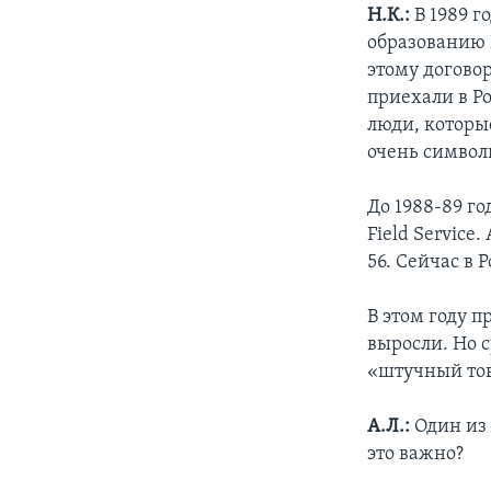
Н.К.:
В 1989 г
образованию 
этому догово
приехали в Ро
люди, которые
очень символи
До 1988-89 г
Field Service
56. Сейчас в 
В этом году п
выросли. Но с
«штучный тов
А.Л.:
Один из 
это важно?