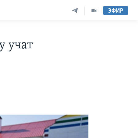
ЭФИР
у учат