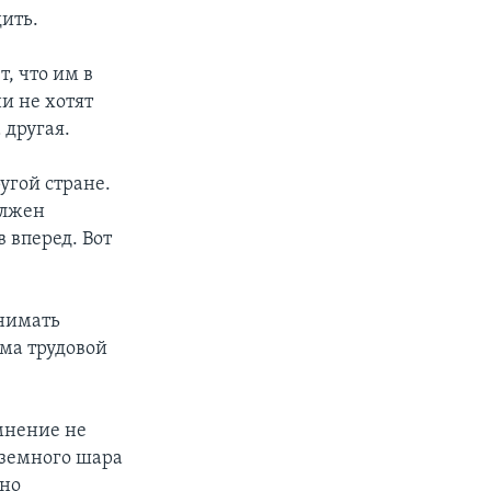
дить.
, что им в
и не хотят
 другая.
ругой стране.
олжен
 вперед. Вот
инимать
ема трудовой
 мнение не
 земного шара
жно