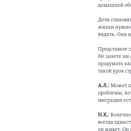
домашней обс
Дети становя
жизни нужно.
видеть. Они в
Представьте с
Не знаете ни
продумать каж
такой урок ст
А.Л.:
Может л
проблемы, ко
миграции есть
Н.К.:
Конечно!
всегда единс
он живет. Он