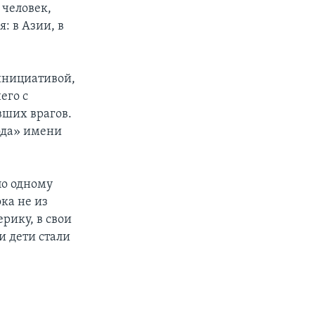
 человек,
: в Азии, в
 инициативой,
его с
вших врагов.
ода» имени
по одному
ока не из
ерику, в свои
и дети стали