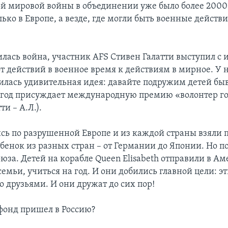
ой мировой войны в объединении уже было более 2000
ько в Европе, а везде, где могли быть военные действия
илась война, участник AFS Стивен Галатти выступил с
т действий в военное время к действиям в мирное. У н
илась удивительная идея: давайте подружим детей бы
год присуждает международную премию «волонтер г
ти – А.Л.).
сь по разрушенной Европе и из каждой страны взяли 
ебенок из разных стран – от Германии до Японии. Но п
юза. Детей на корабле Queen Elisabeth отправили в Ам
емьи, учиться на год. И они добились главной цели: эт
о друзьями. И они дружат до сих пор!
фонд пришел в Россию?