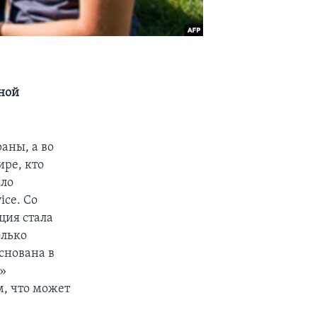
ной
аны, а во
ре, кто
ыло
ice. Со
ция стала
олько
снована в
и»
м, что может