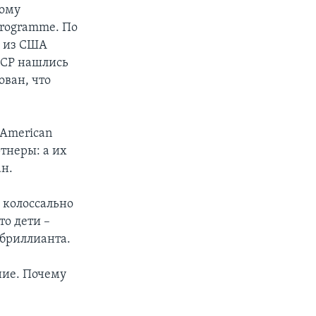
ному
Programme. По
и из США
СССР нашлись
ован, что
 American
ртнеры: а их
ан.
ы колоссально
то дети –
 бриллианта.
ние. Почему