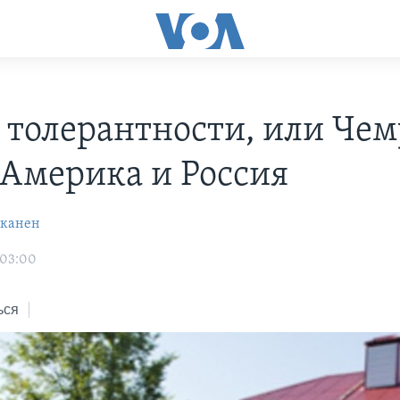
 толерантности, или Чем
 Америка и Россия
кканен
 03:00
ься