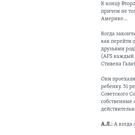
К концу Втор
причем не тол
Америке…
Когда законч
как перейти о
друзьями род
(AFS каждый 
Стивена Галат
Они проехали
ребенку. 51 р
Советского Со
собственные с
действительн
А.Л.:
А когда 