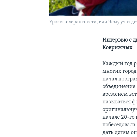
Уроки толерантности, или Чему учат де
Интервью с д
Коврижных
Каждый год р
многих город
начал прогр
объединение а
временем вст
называться ф
оригинальную
начале 20-го
побеседовала
дать детям о