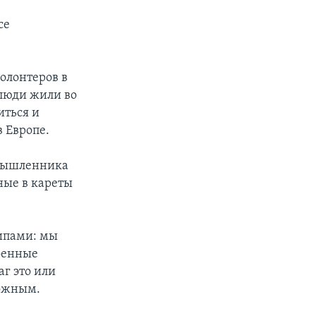
се
волонтеров в
 люди жили во
иться и
в Европе.
омышленника
ные в кареты
ципами: мы
военные
аг это или
ложным.