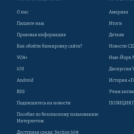
О нас
Америка
Пишите нам
Итоги
Правовая информация
Детали
Как обойти блокировку сайта?
Новости СШ
VOA+
Нью-Йорк 
iOS
Дискуссия 
Android
История «Г
RSS
Учим англ
Learning English
Подпишитесь на новости
ПОЗИЦИЯ 
Пособие по безопасному пользованию
СОЦИАЛЬНЫЕ СЕТИ
Интернетом
Доступная среда: Section 508