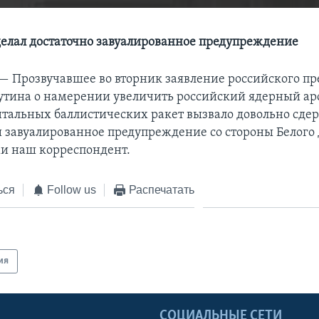
елал достаточно завуалированное предупреждение
 —
Прозвучавшее во вторник заявление российского п
тина о намерении увеличить российский ядерный ар
альных баллистических ракет вызвало довольно сд
и завуалированное предупреждение со стороны Белого 
и наш корреспондент.
ься
Follow us
Распечатать
ия
Ы
СОЦИАЛЬНЫЕ СЕТИ