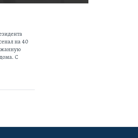
EMBED
SHARE
резидента
сенал на 40
ержанную
дома. С