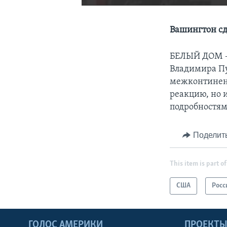
Вашингтон сд
БЕЛЫЙ ДОМ
Владимира Пу
межконтинент
реакцию, но 
подробностям
Поделит
This item is part of
США
Росс
ГОЛОС АМЕРИКИ
ПРОЕКТ