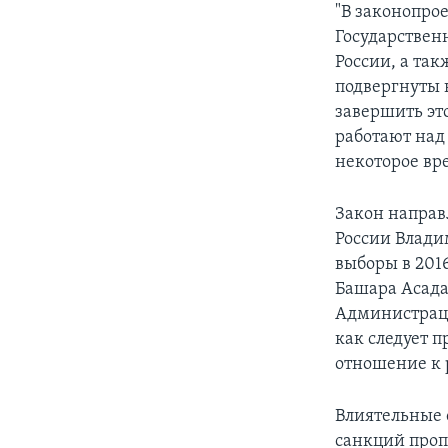
"В законопрое
Государствен
России, а та
подвергнуты 
завершить это
работают над 
некоторое вр
Закон направ
России Влади
выборы в 201
Башара Асада
Администраци
как следует 
отношение к 
Влиятельные 
санкций проп