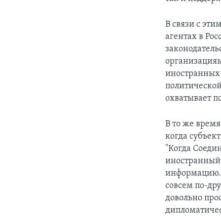
В связи с эти
агентах в Рос
законодательс
организациям
иностранных 
политической
охватывает п
В то же время
когда субъект
"Когда Соеди
иностранный 
информацию. М
совсем по-дру
довольно прос
дипломатичес