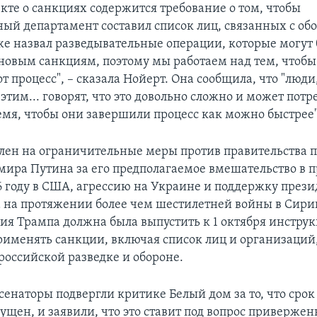
кте о санкциях содержится требование о том, чтобы
ный департамент составил список лиц, связанных с об
кже назвал разведывательные операции, которые могут
новым санкциям, поэтому мы работаем над тем, чтобы
т процесс", – сказала Нойерт. Она сообщила, что "люди
этим... говорят, что это довольно сложно и может потр
емя, чтобы они завершили процесс как можно быстрее"
лен на ограничительные меры против правительства 
мира Путина за его предполагаемое вмешательство в 
6 году в США, агрессию на Украине и поддержку през
 на протяжении более чем шестилетней войны в Сири
я Трампа должна была выпустить к 1 октября инструк
применять санкции, включая список лиц и организаци
российской разведке и обороне.
сенаторы подвергли критике Белый дом за то, что срок
ущен, и заявили, что это ставит под вопрос привержен