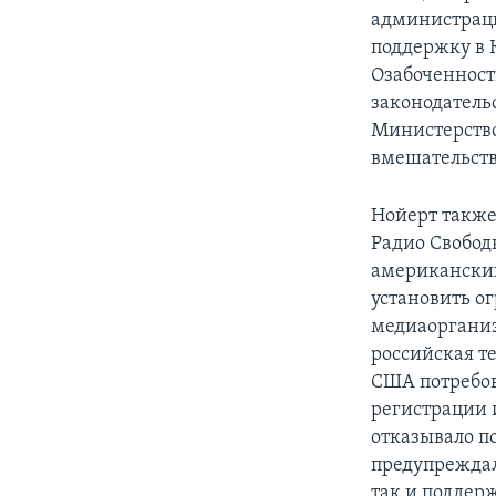
администраци
поддержку в 
Озабоченност
законодатель
Министерств
вмешательств
Нойерт также
Радио Свобод
американских
установить о
медиаорганиз
российская т
США потребов
регистрации 
отказывало п
предупреждал
так и поддер