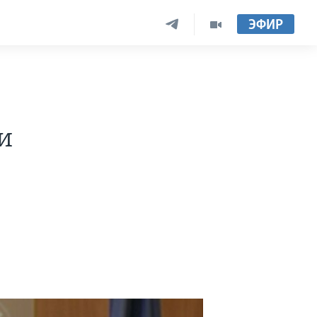
ЭФИР
и