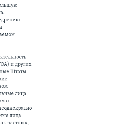
большую
а.
недрению
м
гаемом
еятельность
VOA) и других
нные Штаты
кие
вом
альные лица
ом о
неоднократно
ьные лица
ак частных,