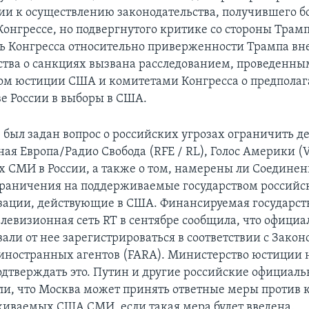
и к осуществлению законодательства, получившего 
Конгрессе, но подвергнутого критике со стороны Трамп
ь Конгресса относительно приверженности Трампа в
ства о санкциях вызвана расследованием, проведенны
ом юстиции США и комитетами Конгресса о предпола
е России в выборы в США.
 был задан вопрос о российских угрозах ограничить д
ная Европа/Радио Свобода (RFE / RL), Голос Америки (
 СМИ в России, а также о том, намерены ли Соедине
граничения на поддерживаемые государством российс
ации, действующие в США. Финансируемая государст
елевизионная сеть RT в сентябре сообщила, что офици
али от нее зарегистрироваться в соответствии с Закон
иностранных агентов (FARA). Министерство юстиции 
одтверждать это. Путин и другие российские официал
и, что Москва может принять ответные меры против к
живаемых США СМИ, если такая мера будет введена.