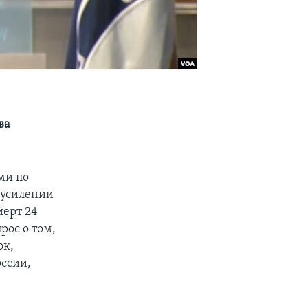
ва
ми по
 усилении
йерт 24
рос о том,
ок,
оссии,