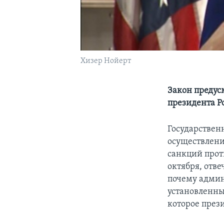
Хизер Нойерт
Закон предус
президента Р
Государствен
осуществлени
санкций проти
октября, отв
почему админ
установленны
которое прези