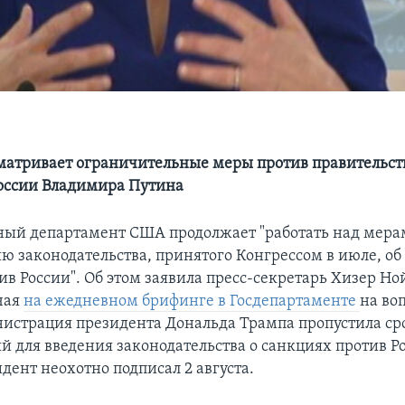
матривает ограничительные меры против правительст
оссии Владимира Путина
ный департамент США продолжает "работать над мера
ю законодательства, принятого Конгрессом в июле, об
в России". Об этом заявила пресс-секретарь Хизер Но
ечая
на ежедневном брифинге в Госдепартаменте
на воп
истрация президента Дональда Трампа пропустила ср
й для введения законодательства о санкциях против Р
дент неохотно подписал 2 августа.