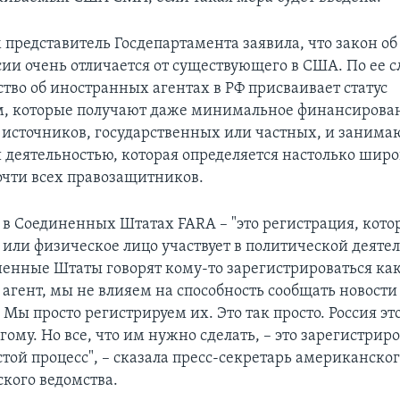
м представитель Госдепартамента заявила, что закон о
сии очень отличается от существующего в США. По ее с
тво об иностранных агентах в РФ присваивает статус
, которые получают даже минимальное финансирова
источников, государственных или частных, и занима
 деятельностью, которая определяется настолько широ
очти всех правозащитников.
 в Соединенных Штатах FARA – "это регистрация, котор
 или физическое лицо участвует в политической деятел
ненные Штаты говорят кому-то зарегистрироваться ка
агент, мы не влияем на способность сообщать новости
ы просто регистрируем их. Это так просто. Россия эт
гому. Но все, что им нужно сделать, – это зарегистриро
той процесс", – сказала пресс-секретарь американско
кого ведомства.