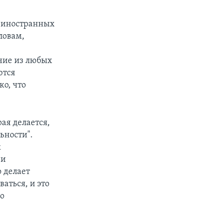
б иностранных
ловам,
ние из любых
ются
ко, что
ая делается,
ьности".
к
 и
о делает
ваться, и это
го