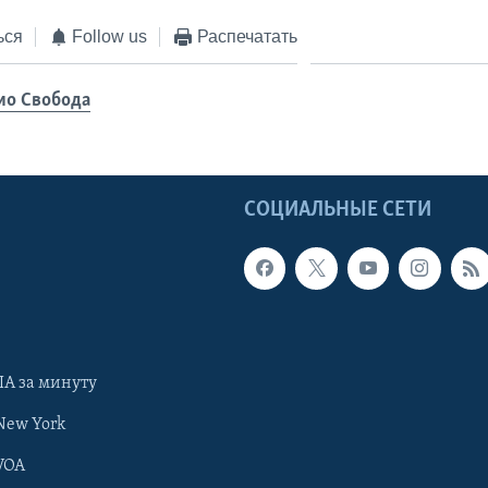
ься
Follow us
Распечатать
ио Свобода
Ы
СОЦИАЛЬНЫЕ СЕТИ
А за минуту
New York
VOA