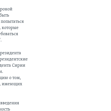
ороной
 быть
 попытаться
, которые
ебоваться
.
президента
президентские
идента Сирии
и.
цию о том,
й, имеющих
 введения
ность