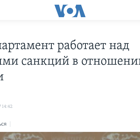
партамент работает над
ями санкций в отношени
и
 14:42
ься