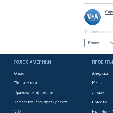
Слу
This item is part of
В мире
Н
ГОЛОС АМЕРИКИ
ПРОЕКТ
О нас
Америка
Пишите нам
Итоги
Правовая информация
Детали
Как обойти блокировку сайта?
Новости СШ
VOA+
Нью-Йорк 