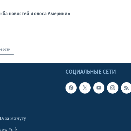
жба новостей «Голоса Америки»
овости
Ы
СОЦИАЛЬНЫЕ СЕТИ
А за минуту
New York