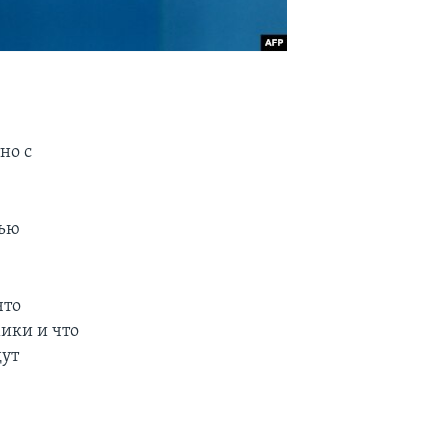
но с
тью
что
ики и что
дут