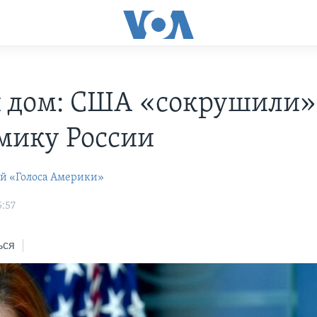
 дом: США «сокрушили»
мику России
ей «Голоса Америки»
5:57
ься