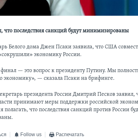
л, что последствия санкций будут минимизированы
арь Белого дома Джен Псаки заявила, что США совмест
«сокрушили» экономику России.
 финал — это вопрос к президенту Путину. Мы полнос
о экономику», — сказала Псаки на брифинге.
секретарь президента России Дмитрий Песков заявил, 
ласти принимают меры поддержки российской эконом
я полагать, что последствия санкций против России бу
ваны.
ься
Follow us
Распечатать