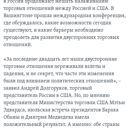
в России продолжают мешать налаживанию
торговых отношений между Россией и США. В
Learning English
Вашингтоне прошла международная конференция,
где обсуждалось, какие возможности сегодня
СОЦИАЛЬНЫЕ СЕТИ
существуют, и какие барьеры необходимо
преодолеть для развития двусторонних торговых
отношений.
Языки
«За последние двадцать лет наши двусторонние
торговые отношения переживали взлеты и
падения, и не секрет, что часто эти изменения
были под влиянием политических отношений», –
заявил Андрей Долгоруков, торговый
представитель России в США. Но, по мнению
представителя Министерства торговли США Мэтью
Эдвардса, июльская встреча президентов Барака
Обамы и Дмитрия Медведева имела
положительный результат. А именно: обе страны