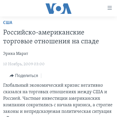
Линки
доступности
Перейти
США
на
ГЛАВНОЕ
Российско-американские
основной
ПРОГРАММЫ
контент
торговые отношения на спаде
ПРОЕКТЫ
Перейти
АМЕРИКА
к
Эрика Марат
ЭКСПЕРТИЗА
НОВОСТИ ЗА МИНУТУ
УЧИМ АНГЛИЙСКИЙ
основной
10 Ноябрь, 2009 03:00
ИНТЕРВЬЮ
ИТОГИ
НАША АМЕРИКАНСКАЯ ИСТОРИЯ
навигации
Перейти
ФАКТЫ ПРОТИВ ФЕЙКОВ
ПОЧЕМУ ЭТО ВАЖНО?
А КАК В АМЕРИКЕ?
Поделиться
в
ЗА СВОБОДУ ПРЕССЫ
ДИСКУССИЯ VOA
АРТЕФАКТЫ
Глобальный экономический кризис негативно
поиск
сказался на торговых отношениях между США и
УЧИМ АНГЛИЙСКИЙ
ДЕТАЛИ
АМЕРИКАНСКИЕ ГОРОДКИ
Россией. Частные инвестиции американских
ВИДЕО
НЬЮ-ЙОРК NEW YORK
ТЕСТЫ
компании сократились с начала кризиса, а строгие
законы и непредсказуемая политическая ситуация
ПОДПИСКА НА НОВОСТИ
АМЕРИКА. БОЛЬШОЕ ПУТЕШЕСТВИЕ