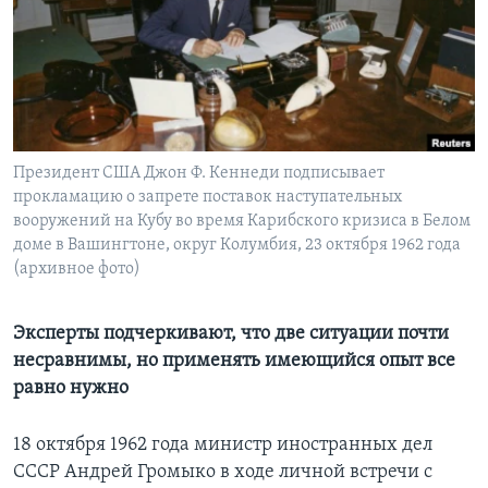
Learning English
СОЦИАЛЬНЫЕ СЕТИ
Президент США Джон Ф. Кеннеди подписывает
прокламацию о запрете поставок наступательных
Языки
вооружений на Кубу во время Карибского кризиса в Белом
доме в Вашингтоне, округ Колумбия, 23 октября 1962 года
(архивное фото)
Эксперты подчеркивают, что две ситуации почти
несравнимы, но применять имеющийся опыт все
равно нужно
18 октября 1962 года министр иностранных дел
СССР Андрей Громыко в ходе личной встречи с