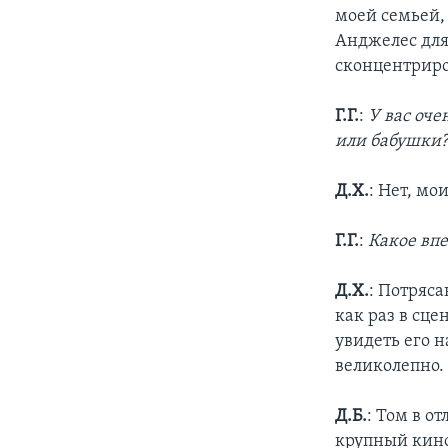
моей семьей,
Анджелес для 
сконцентриро
Г.Г.
:
У вас оче
или бабушки
Д.Х.
: Нет, м
Г.Г.
:
Какое впе
Д.Х.
: Потряс
как раз в сце
увидеть его н
великолепно.
Д.Б.
: Том в о
крупный кино