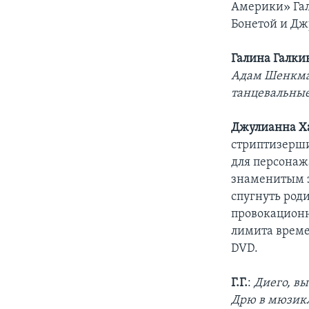
Америки» Гал
Бонетой и Дж
Галина Галки
Адам Шенкман
танцевальные
Джулианна Х
стриптизерши
для персонаж
знаменитым з
спугнуть род
провокационн
лимита време
DVD.
Г.Г.
:
Диего, в
Дрю в мюзикл