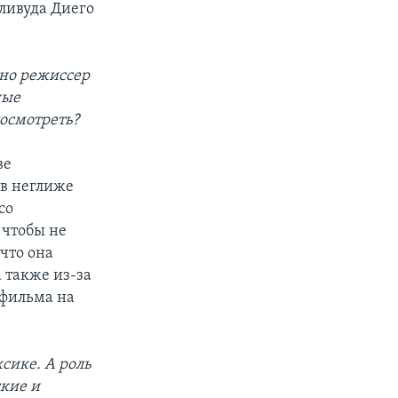
ливуда Диего
 но режиссер
ные
посмотреть?
ве
 в неглиже
со
 чтобы не
что она
 также из-за
 фильма на
сике. А роль
ские и