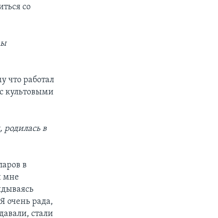
иться со
вы
му что работал
 с культовыми
, родилась в
ларов в
и мне
ядываясь
 Я очень рада,
давали, стали