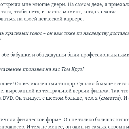
 открыли мне многие двери. На самом деле, я приехала
того, чтобы петь, и настал момент, когда я смогла
ваться на своей певческой карьере.
нь красивый голос – он вам тоже по наследству досталс
?
ои обе бабушки и оба дедушки были профессиональным
чатление произвел на вас Том Круз?
ающее! Он великолепный танцор. Однако больше всего 
не, вырезанной из театральной версии фильма. Так чт
а DVD. Он танцует с шестом больше, чем я (
смеется
). И
тличной физической форме. Он не только большая киноз
продюсер. И тем не менее, он один из самых скромны