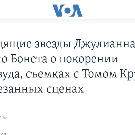
дящие звезды Джулианна
го Бонета о покорении
вуда, съемках с Томом К
езанных сценах
а
4:55
ься