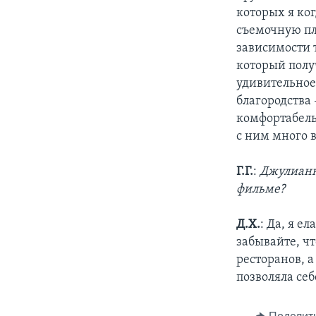
которых я ког
съемочную пл
зависимости т
который получ
удивительное 
благородства 
комфортабель
с ним много в
Г.Г.
:
Джулианна
фильме?
Д.Х.
: Да, я е
забывайте, ч
ресторанов, а
позволяла себе