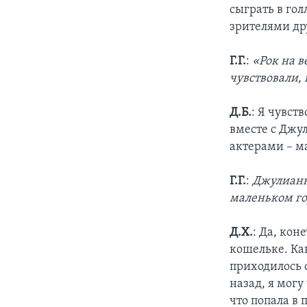
сыграть в го
зрителями дру
Г.Г.
:
«Рок на в
чувствовали,
Д.Б.
: Я чувст
вместе с Джу
актерами – м
Г.Г.
:
Джулианна
маленьком гор
Д.Х.
: Да, кон
кошельке. Ка
приходилось 
назад, я могу
что попала в 