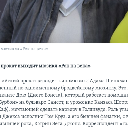
 мюзикла «Рок на века»
 прокат выходит мюзикл «Рок на века»
ссийский прокат выходит киномюзикл Адама Шенкман
вленный по одноименному бродвейскому мюзиклу. Это 
канте Дрю (Диего Бонета), который работает помощ
«Бурбон» на бульваре Сансет, и уроженке Канзаса Шерр
аф), мечтающей сделать карьеру в Голливуде. Роль уг
и Джекса исполнил Том Круз, а его бывшей фанатки, с 
ивницей рока, Кэтрин Зета-Джонс. Корреспондент «Го