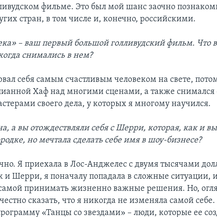
лливудском фильме. Это был мой шанс заочно познаком
гих стран, в том числе и, конечно, российскими.
ека» – ваш первый большой голливудский фильм. Что 
 когда снимались в нем?
вовал себя самым счастливым человеком на свете, пото
лианной Хаф над многими сценами, а также снимался
астерами своего дела, у которых я многому научился.
, а вы отождествляли себя с Шерри, которая, как и вы
одке, но мечтала сделать себе имя в шоу-бизнесе?
ечно. Я приехала в Лос-Анджелес с двумя тысячами дол
к и Шерри, я поначалу попадала в сложные ситуации, 
самой принимать жизненно важные решения. Но, огл
 честно сказать, что я никогда не изменяла самой себе.
программу «Танцы со звездами» – люди, которые ее соз