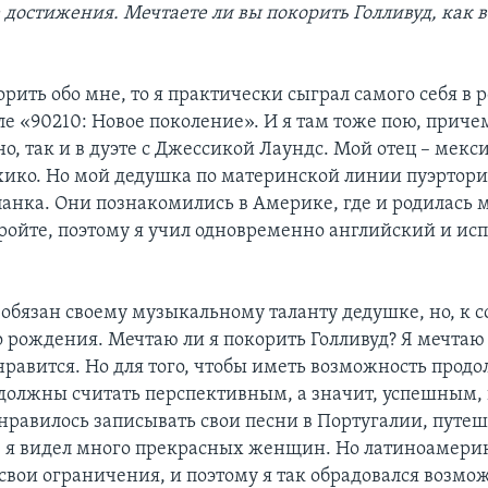
достижения. Мечтаете ли вы покорить Голливуд, как 
ворить обо мне, то я практически сыграл самого себя в 
ле «90210: Новое поколение». И я там тоже пою, приче
о, так и в дуэте с Джессикой Лаундс. Мой отец – мекс
хико. Но мой дедушка по материнской линии пуэртори
панка. Они познакомились в Америке, где и родилась 
ройте, поэтому я учил одновременно английский и ис
я обязан своему музыкальному таланту дедушке, но, к 
о рождения. Мечтаю ли я покорить Голливуд? Я мечтаю
нравится. Но для того, чтобы иметь возможность продо
 должны считать перспективным, а значит, успешным,
нравилось записывать свои песни в Португалии, путеш
е я видел много прекрасных женщин. Но латиноамер
свои ограничения, и поэтому я так обрадовался возмо