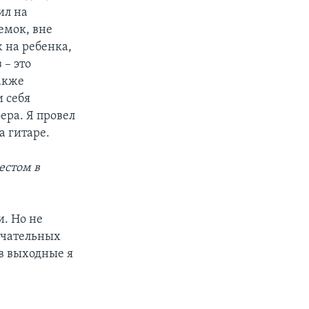
ил на
емок, вне
ж на ребенка,
 – это
также
и себя
ера. Я провел
а гитаре.
естом в
и. Но не
ечательных
 в выходные я