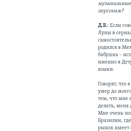
музыкальные 
персонаж?
Д.Б.
: Если го
Луны в сериа
самостоятельн
родился в Ме
бабушка – ис
именно в Дет
языки.
Говорят, что 
умер до моег
тем, что мне 
делать, меня
Мне очень по
Бразилии, гд
рынок имеет 