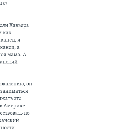
ваш
роли Хавьера
м как
иканец, я
канец, а
моя мама. А
панский
сожалению, он
 заниматься
лжать это
 в Америке.
ествовать по
иканский
жности