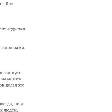
 в Лос-
я от дедушки
и танцорами.
он танцует
о вы можете
 он делал это
везда, но и
х людей,