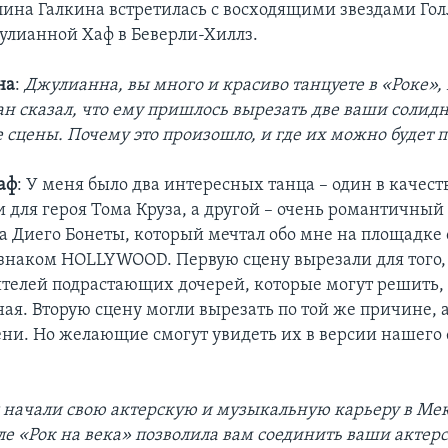
ина Галкина встретилась с восходящими звездами Гол
улианной Хаф в Беверли-Хиллз.
на
:
Джулианна, вы много и красиво танцуете в «Роке»,
 сказал, что ему пришлось вырезать две ваши солид
 сцены. Почему это произошло, и где их можно будет 
аф
: У меня было два интересных танца – один в качест
 для героя Тома Круза, а другой – очень романтичный
а Диего Бонеты, который мечтал обо мне на площадке 
наком HOLLYWOOD. Первую сцену вырезали для того,
ителей подрастающих дочерей, которые могут решить, 
ая. Вторую сцену могли вырезать по той же причине, а
ни. Но желающие смогут увидеть их в версии нашего
ы начали свою актерскую и музыкальную карьеру в Мек
е «Рок на века» позволила вам соединить ваши актер