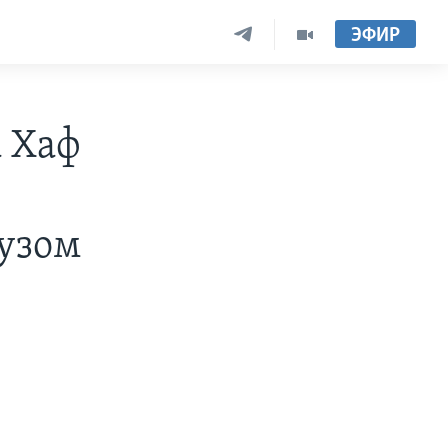
ЭФИР
 Хаф
рузом