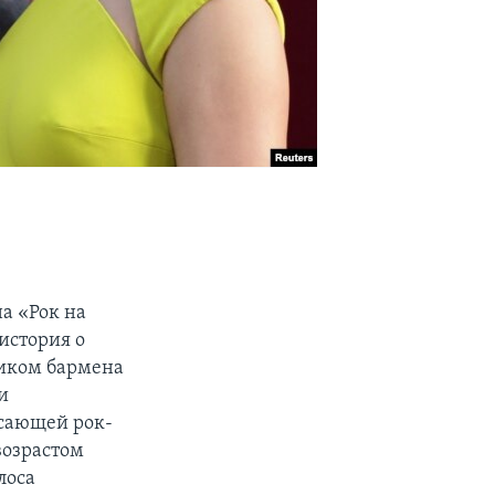
а «Рок на
история о
ником бармена
и
асающей рок-
возрастом
лоса