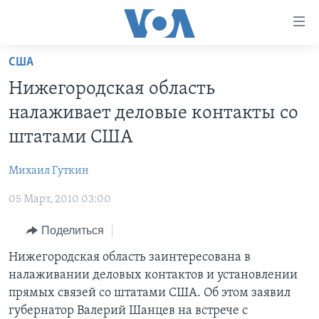
Линки
доступности
Перейти
США
на
ГЛАВНОЕ
Нижегородская область
основной
ПРОГРАММЫ
контент
налаживает деловые контакты со
ПРОЕКТЫ
Перейти
АМЕРИКА
штатами США
к
ЭКСПЕРТИЗА
НОВОСТИ ЗА МИНУТУ
УЧИМ АНГЛИЙСКИЙ
основной
Михаил Гуткин
ИНТЕРВЬЮ
ИТОГИ
НАША АМЕРИКАНСКАЯ ИСТОРИЯ
навигации
Перейти
05 Март, 2010 03:00
ФАКТЫ ПРОТИВ ФЕЙКОВ
ПОЧЕМУ ЭТО ВАЖНО?
А КАК В АМЕРИКЕ?
в
ЗА СВОБОДУ ПРЕССЫ
Поделиться
ДИСКУССИЯ VOA
АРТЕФАКТЫ
поиск
УЧИМ АНГЛИЙСКИЙ
ДЕТАЛИ
АМЕРИКАНСКИЕ ГОРОДКИ
Нижегородская область заинтересована в
налаживании деловых контактов и установлении
ВИДЕО
НЬЮ-ЙОРК NEW YORK
ТЕСТЫ
прямых связей со штатами США. Об этом заявил
ПОДПИСКА НА НОВОСТИ
АМЕРИКА. БОЛЬШОЕ ПУТЕШЕСТВИЕ
губернатор Валерий Шанцев на встрече с