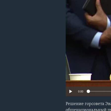
0:00
Решение горсовета Эв
общенациональный п