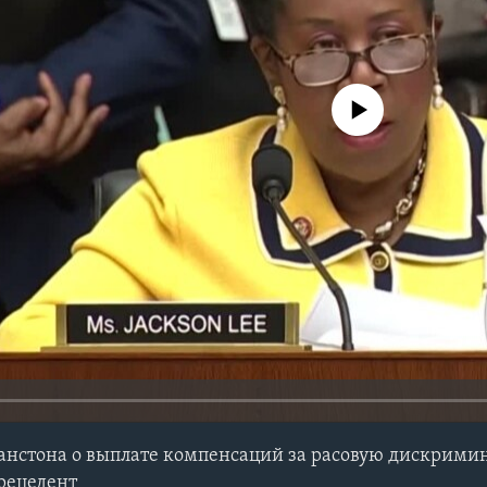
No media source currently avail
анстона о выплате компенсаций за расовую дискрими
рецедент