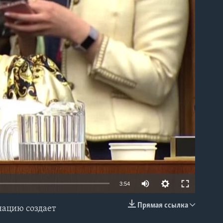
able
3:54
Прямая ссылка
нацию создает
EMBED