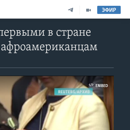
ЭФИР
первыми в стране
 афроамериканцам
EMBED