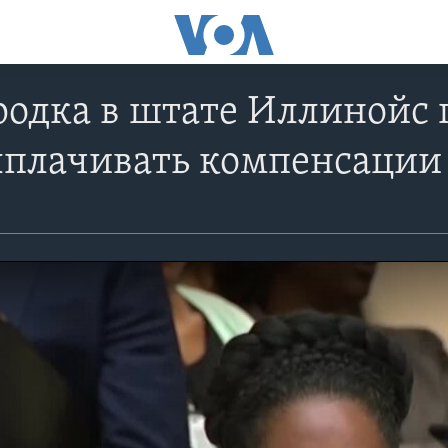
родка в штате Иллинойс 
ыплачивать компенсации