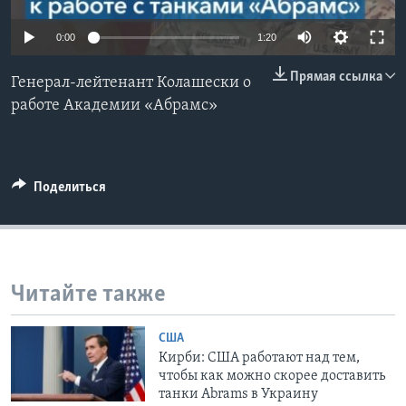
Learning English
0:00
1:20
Прямая ссылка
СОЦИАЛЬНЫЕ СЕТИ
Генерал-лейтенант Колашески о
работе Академии «Абрамс»
Языки
Поделиться
Читайте также
США
Кирби: США работают над тем,
чтобы как можно скорее доставить
танки Abrams в Украину