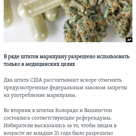
Learning English
СОЦИАЛЬНЫЕ СЕТИ
Языки
В ряде штатов марихуану разрешено использовать
только в медицинских целях
Два штата США рассчитывают вскоре отменить
предусмотренные федеральным законом запреты
на употребление марихуаны.
Во вторник в штатах Колорадо и Вашингтон
состоялись соответствующие референдумы.
Избиратели высказались за то, чтобы лицам в
возрасте не младше 21 года было разрешено