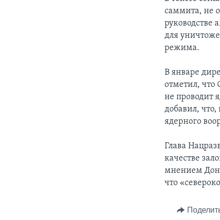
саммита, не 
руководстве 
для уничтоже
режима.
В январе дир
отметил, что
не проводит 
добавил, что,
ядерного воо
Глава Нацраз
качестве зал
мнением Дона
что «северок
Поделит