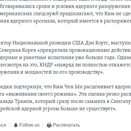
обговаривались сроки и условия ядерного разоружения
американских спецслужб предполагают, что Ким не сде
ния ядерного арсенала, который имеется в распоряже
ектор Национальной разведки США Дэн Коутс, выступая
 Северная Корея «прекратила провокационные действи
ядерные и ракетные испытания уже больше года. Однак
 несмотря на это, КНДР «навряд ли полностью откажетс
ружения и мощностей по его производству».
ведки подчеркнул, что Ким Чен Ын расценивает ядерн
ога «выживания своего режима». Эта оценка резко расх
льда Трампа, который сразу после саммита в Сингапу
орейской ядерной угрозы больше не существует».
ься
Follow us
Распечатать