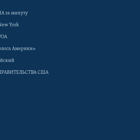
А за минуту
New York
VOA
олоса Америки»
ийский
ПРАВИТЕЛЬСТВА США