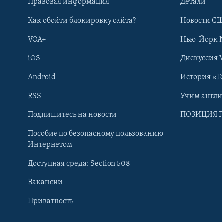
Правовая информация
Детали
Как обойти блокировку сайта?
Новости СШ
VOA+
Нью-Йорк 
iOS
Дискуссия 
Android
История «Г
RSS
Учим англ
Learning English
Подпишитесь на новости
ПОЗИЦИЯ 
Пособие по безопасному пользованию
СОЦИАЛЬНЫЕ СЕТИ
Интернетом
Доступная среда: Section 508
Вакансии
Приватность
Языки