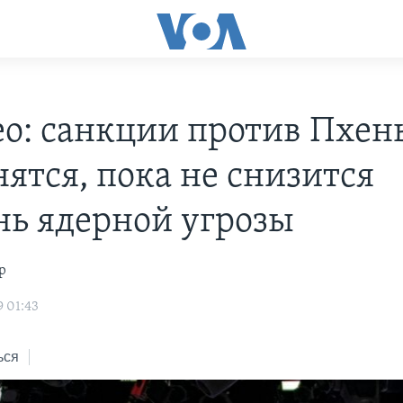
о: санкции против Пхен
нятся, пока не снизится
нь ядерной угрозы
р
9 01:43
ься