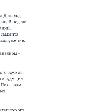
та Дональда
ующей неделе
щаний,
о саммита
разоружение.
хеньяном –
ого оружия.
шим будущим
 По словам
мых
нгапурского