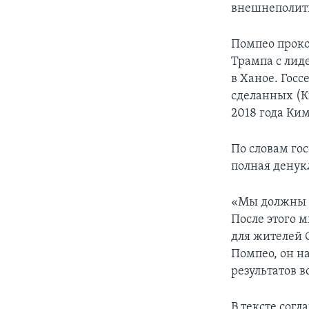
внешнеполит
Помпео проко
Трампа с лид
в Ханое. Госс
сделанных (К
2018 года Ки
По словам го
полная денук
«Мы должны с
После этого 
для жителей 
Помпео, он н
результатов в
В тексте сог