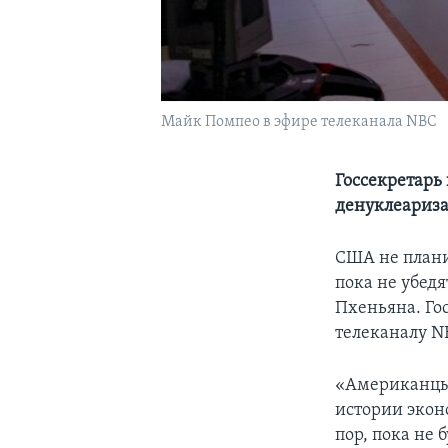
Майк Помпео в эфире телеканала NBC
Госсекретарь 
денуклеариз
США не плани
пока не убед
Пхеньяна. Го
телеканалу N
«Американцы 
истории экон
пор, пока не 