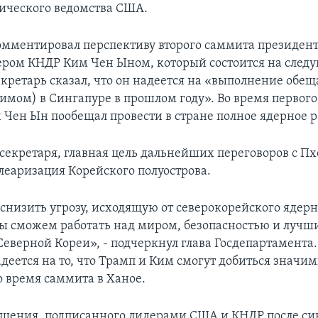
ического ведомства США.
мментировал перспективу второго саммита президен
ером КНДР Ким Чен Ыном, который состоится на след
екретарь сказал, что он надеется на «выполнение обе
имом) в Сингапуре в прошлом году». Во время первог
м Чен Ын пообещал провести в стране полное ядерное 
ссекретаря, главная цель дальнейших переговоров с П
леаризация Корейского полуострова.
низить угрозу, исходящую от северокорейского ядерн
мы сможем работать над миром, безопасностью и луч
Северной Кореи», - подчеркнул глава Госдепартамента.
адеется на то, что Трамп и Ким смогут добиться значи
о время саммита в Ханое.
лашения, подписанного лидерами США и КНДР после си