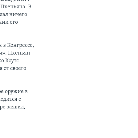
 Пхеньяна. В
лал ничего
нии его
 в Конгрессе,
я»: Пхеньян
о Коутс
я от своего
ое оружие в
одится с
ре заявил,