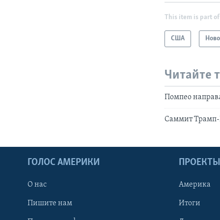
This item is part of
США
Ново
Читайте 
Помпео направл
Саммит Трамп-К
ГОЛОС АМЕРИКИ
ПРОЕКТ
О нас
Америка
Пишите нам
Итоги