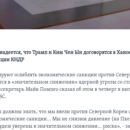
надеется, что Трамп и Ким Чен Ын договорятся в Хано
ации КНДР
руют ослаблять экономические санкции против Север
ятся в «значительном снижении» ядерной угрозы со с
ссекретарь Майк Помпео сказал об этом в четверг в ин
BC.
должны знать, что мы ввели против Северной Кореи
омические санкции... Мы не снизим давление (на Пхе
будем уверены в значительном снижении... риска», - з