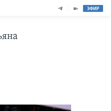
ЭФИР
ьяна