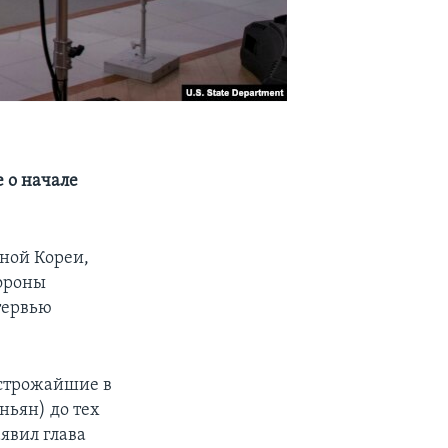
е о начале
ной Кореи,
тороны
тервью
 строжайшие в
ньян) до тех
аявил глава