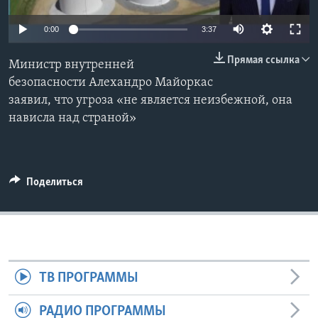
Learning English
0:00
3:37
Прямая ссылка
СОЦИАЛЬНЫЕ СЕТИ
Министр внутренней
безопасности Алехандро Майоркас
заявил, что угроза «не является неизбежной, она
нависла над страной»
Языки
Поделиться
ТВ ПРОГРАММЫ
РАДИО ПРОГРАММЫ