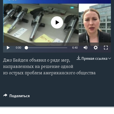
Learning English
No media source currently available
СОЦИАЛЬНЫЕ СЕТИ
Языки
0:00
6:40
Прямая ссылка
Джо Байден объявил о ряде мер,
направленных на решение одной
из острых проблем американского общества
Поделиться