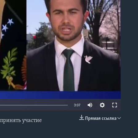
able
3:07
Прямая ссылка
 принять участие
EMBED