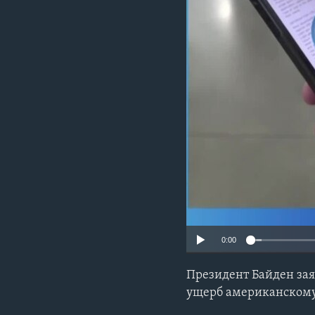
0:00
Президент Байден зая
ущерб американскому