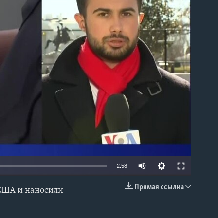
able
2:58
Прямая ссылка
 США и наносили
EMBED