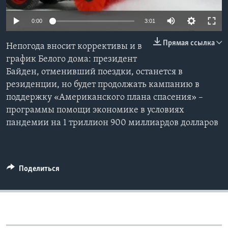
Learning English
0:00
3:01
Прямая ссылка
СОЦИАЛЬНЫЕ СЕТИ
Непогода вносит коррективы и в
график Белого дома: президент
Байден, отменивший поездки, останется в
резиденции, но будет продолжать кампанию в
Языки
поддержку «Американского плана спасения» –
программы помощи экономике в условиях
пандемии на 1 триллион 900 миллиардов долларов
Поделиться