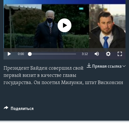
Learning English
No media source currently available
СОЦИАЛЬНЫЕ СЕТИ
Языки
0:00
3:12
Прямая ссылка
Президент Байден совершил свой
первый визит в качестве главы
государства. Он посетил Милуоки, штат Висконсин
Поделиться