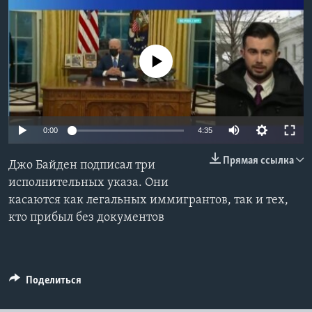
Learning English
No media source currently available
СОЦИАЛЬНЫЕ СЕТИ
Языки
0:00
4:35
Прямая ссылка
Джо Байден подписал три
исполнительных указа. Они
касаются как легальных иммигрантов, так и тех,
кто прибыл без документов
Поделиться