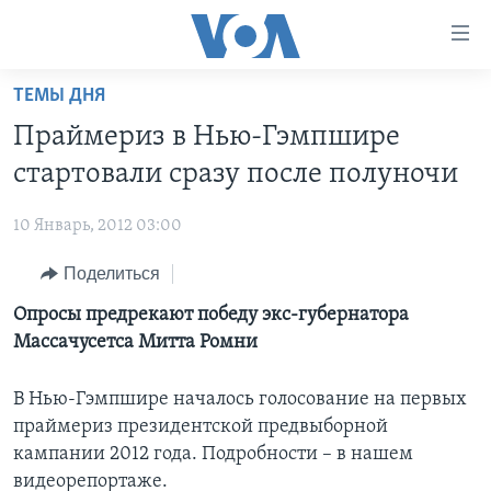
Линки
доступности
Перейти
ТЕМЫ ДНЯ
на
ГЛАВНОЕ
Праймериз в Нью-Гэмпшире
основной
ПРОГРАММЫ
контент
стартовали сразу после полуночи
ПРОЕКТЫ
Перейти
АМЕРИКА
к
10 Январь, 2012 03:00
ЭКСПЕРТИЗА
НОВОСТИ ЗА МИНУТУ
УЧИМ АНГЛИЙСКИЙ
основной
Поделиться
ИНТЕРВЬЮ
ИТОГИ
НАША АМЕРИКАНСКАЯ ИСТОРИЯ
навигации
Перейти
ФАКТЫ ПРОТИВ ФЕЙКОВ
Опросы предрекают победу экс-губернатора
ПОЧЕМУ ЭТО ВАЖНО?
А КАК В АМЕРИКЕ?
в
Массачусетса Митта Ромни
ЗА СВОБОДУ ПРЕССЫ
ДИСКУССИЯ VOA
АРТЕФАКТЫ
поиск
УЧИМ АНГЛИЙСКИЙ
ДЕТАЛИ
АМЕРИКАНСКИЕ ГОРОДКИ
В Нью-Гэмпшире началось голосование на первых
праймериз президентской предвыборной
ВИДЕО
НЬЮ-ЙОРК NEW YORK
ТЕСТЫ
кампании 2012 года. Подробности – в нашем
ПОДПИСКА НА НОВОСТИ
АМЕРИКА. БОЛЬШОЕ ПУТЕШЕСТВИЕ
видеорепортаже.