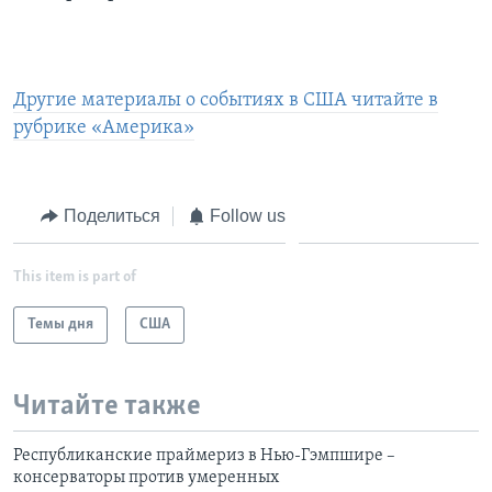
Learning English
СОЦИАЛЬНЫЕ СЕТИ
Другие материалы о событиях в США читайте в
рубрике «Америка»
Языки
Поделиться
Follow us
This item is part of
Темы дня
США
Читайте также
Республиканские праймериз в Нью-Гэмпшире –
консерваторы против умеренных