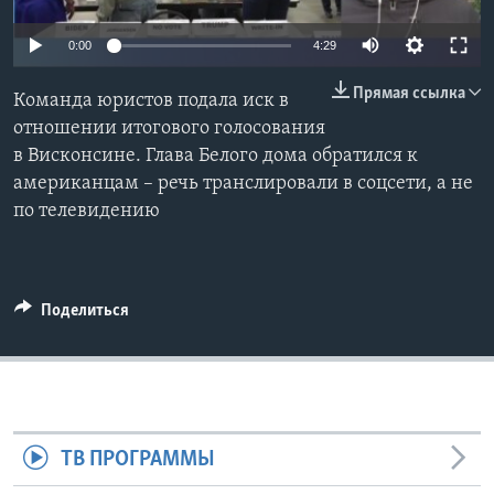
Learning English
0:00
4:29
Прямая ссылка
СОЦИАЛЬНЫЕ СЕТИ
Команда юристов подала иск в
отношении итогового голосования
в Висконсине. Глава Белого дома обратился к
американцам – речь транслировали в соцсети, а не
Языки
по телевидению
Поделиться
ТВ ПРОГРАММЫ