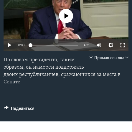
Learning English
No media source currently available
СОЦИАЛЬНЫЕ СЕТИ
0:00
4:21
Языки
Прямая ссылка
По словам президента, таким
образом, он намерен поддержать
двоих республиканцев, сражающихся за места в
Сенате
Поделиться