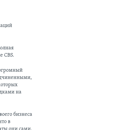
раций
полная
е CBS.
 огромный
одчиненными,
которых
адками на
воего бизнеса
что в
аты они сами,