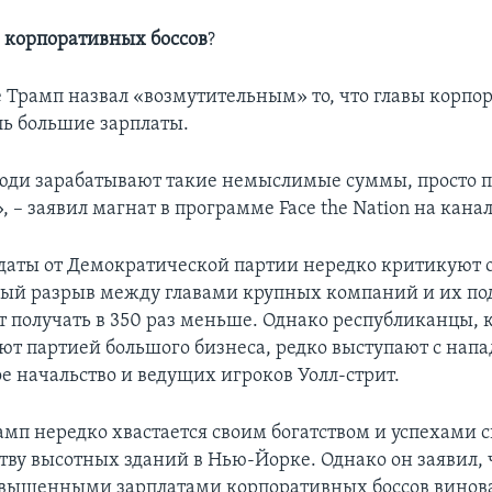
 корпоративных боссов
?
е Трамп назвал «возмутительным» то, что главы корпо
ль большие зарплаты.
 люди зарабатывают такие немыслимые суммы, просто 
 – заявил магнат в программе Face the Nation на канал
аты от Демократической партии нередко критикуют
ый разрыв между главами крупных компаний и их п
т получать в 350 раз меньше. Однако республиканцы, 
ют партией большого бизнеса, редко выступают с нап
е начальство и ведущих игроков Уолл-стрит.
амп нередко хвастается своим богатством и успехами с
тву высотных зданий в Нью-Йорке. Однако он заявил, 
авышенными зарплатами корпоративных боссов винов