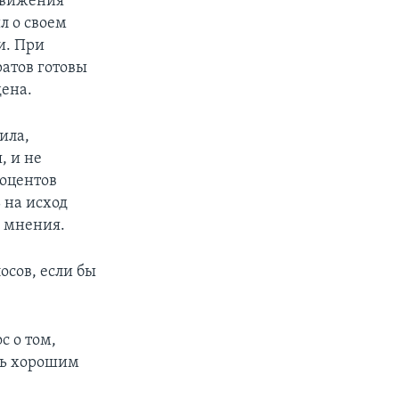
ыдвижения
л о своем
и. При
атов готовы
дена.
ила,
, и не
роцентов
 на исход
о мнения.
осов, если бы
с о том,
ть хорошим