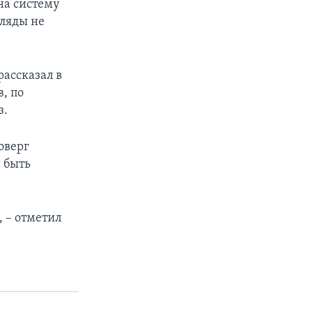
на систему
гляды не
рассказал в
в, по
з.
оверг
ы быть
 – отметил