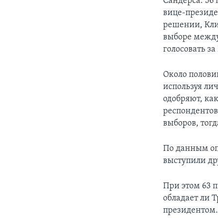
Сандерса: 56
вице-президе
решении, Кли
выборе между
голосовать за
Около полови
используя ли
одобряют, как
респондентов
выборов, тог
По данным оп
выступили др
При этом 63 п
обладает ли 
президентом