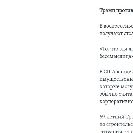
Трамп против
В воскресень
получают сто
«То, что эти
бессмыслица»,
В США кандид
имущественн
которые могу
обычно счита
корпоративно
69-летний Тр
по строительс
ситуации с з