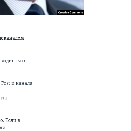
елеканалом
зиденты от
Post и канала
нта
. Если в
еди