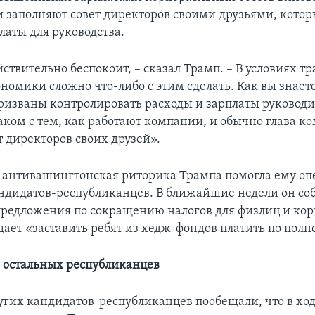
и заполняют совет директоров своими друзьями, кото
латы для руководства.
ствительно беспокоит, – сказал Трамп. – В условиях 
номики сложно что-либо с этим сделать. Как вы знаете
ризваны контролировать расходы и зарплаты руководит
аком с тем, как работают компании, и обычно глава к
т директоров своих друзей».
 антивашингтонская риторика Трампа помогла ему оп
ндидатов-республиканцев. В ближайшие недели он со
предложения по сокращению налогов для физлиц и кор
ает «заставить ребят из хедж-фондов платить по полн
 остальных республиканцев
угих кандидатов-республиканцев пообещали, что в ход