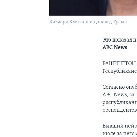
Хиллари Клинтон и Дональд Трамп
Это показал 
ABC News
ВАШИНГТОН –
Республиканс
Согласно опу
ABC News, за 
республиканц
респондентов
Бывший нейро
июле за него 