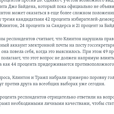
 процентов против 28. Однако с учетом возможного в
нта Джо Байдена, который пока официально не объяви
нтон может оказаться в еще более сложном положени
 тремя кандидатами 42 процента избирателей-демокр
 Клинтон, 24 процента за Сандерса и 21 процент за Бай
ны респондентов считают, что Клинтон нарушила прав
чный аккаунт электронной почты на посту госсекретаря
 она повела себя, когда это выяснилось. При этом 49 п
 полагают, что этот вопрос не должен напрямую влиять
да как 44 процента придерживаются противоположног
роса, Клинтон и Трамп набрали примерно поровну гол
уг против друга на всеобщих выборах уже сегодня.
роцента респондентов отрицательно ответили на вопро
Трамп необходимыми личными качествами, чтобы ста
.