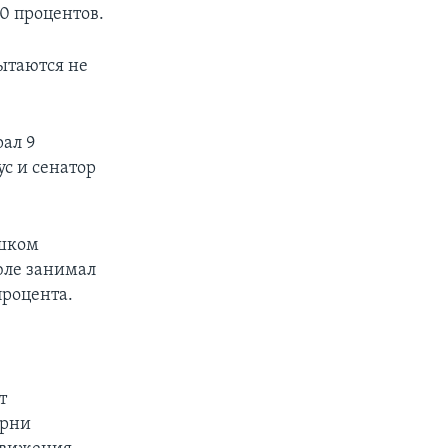
0 процентов.
ытаются не
ал 9
ус и сенатор
ишком
юле занимал
процента.
т
ерни