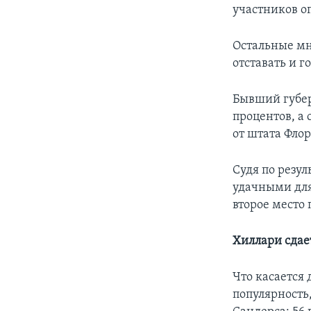
участников о
Остальные мн
отставать и 
Бывший губер
процентов, а 
от штата Флор
Судя по резу
удачными для
второе место 
Хиллари сдае
Что касается
популярность