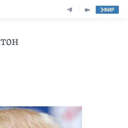
ЭФИР
нтон