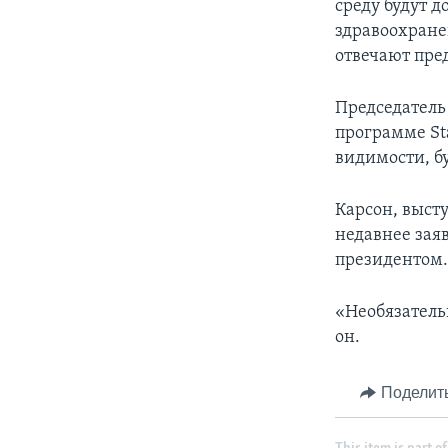
среду будут 
здравоохранен
отвечают пре
Председатель
программе Sta
видимости, б
Карсон, высту
недавнее заяв
президентом
«Необязатель
он.
Поделит