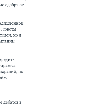
рые одобряют
традиционной
, советы
елей, но я
омпании
ередить
бирается
пораций, но
ой».
е дебатов в