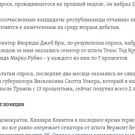
проса, проводившегося на прошлой неделе, он набрал 2
огочисленные кандидаты-республиканцы отчаянно п
готовятся к намеченным на среду вторым дебатам.
натор Флориды Джеб Буш, по результатам опроса, набр
следом за ним оказались сенатор от штата Техас Тед Кр
ида Марко Рубио – у каждого из них по 7 процентов.
льтатам опроса, последние два месяца оказались не сл
 губернатора Висконсина Скотта Уокера, который в и
после Трампа с 13 процентами, сейчас получил всего 2 
т позиции
 демократов, Хиллари Клинтон в последнее время теряе
, но все равно опережает сенатора от штата Вермонт Б