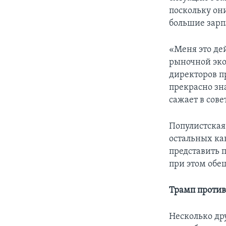
поскольку он
большие зарп
«Меня это дей
рыночной эко
директоров п
прекрасно зн
сажает в сове
Популистская
остальных ка
представить 
при этом обещ
Трамп против
Несколько др