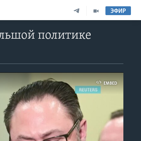
ЭФИР
большой политике
EMBED