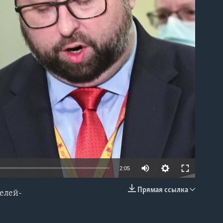
able
2:05
Прямая ссылка
елей-
EMBED