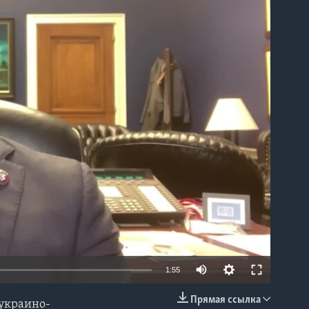
able
1:55
Прямая ссылка
 украино-
EMBED