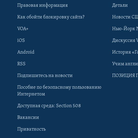
Правовая информация
Детали
Как обойти блокировку сайта?
Новости СШ
VOA+
Нью-Йорк 
iOS
Дискуссия 
Android
История «Г
RSS
Учим англ
Learning English
Подпишитесь на новости
ПОЗИЦИЯ 
Пособие по безопасному пользованию
СОЦИАЛЬНЫЕ СЕТИ
Интернетом
Доступная среда: Section 508
Вакансии
Приватность
Языки