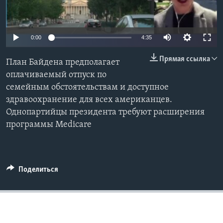
Learning English
0:00
4:35
СОЦИАЛЬНЫЕ СЕТИ
Прямая ссылка
План Байдена предполагает
оплачиваемый отпуск по
семейным обстоятельствам и доступное
Языки
здравоохранение для всех американцев.
Однопартийцы президента требуют расширения
программы Medicare
Поделиться