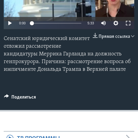
Learning English
0:00
5:33
СОЦИАЛЬНЫЕ СЕТИ
Прямая ссылка
Сенатский юридический комитет
отложил рассмотрение
кандидатуры Меррика Гарланда на должность
Языки
генпрокурора. Причина: рассмотрение вопроса об
импичменте Дональда Трампа в Верхней палате
Поделиться