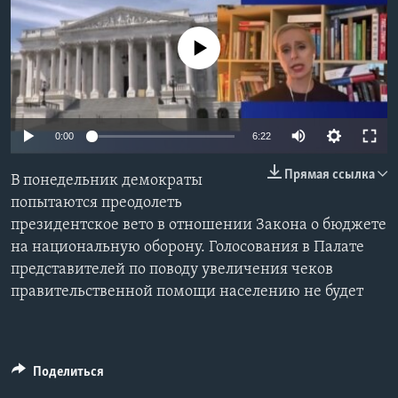
Learning English
No media source currently available
СОЦИАЛЬНЫЕ СЕТИ
0:00
6:22
Языки
Прямая ссылка
В понедельник демократы
попытаются преодолеть
президентское вето в отношении Закона о бюджете
на национальную оборону. Голосования в Палате
представителей по поводу увеличения чеков
правительственной помощи населению не будет
Поделиться