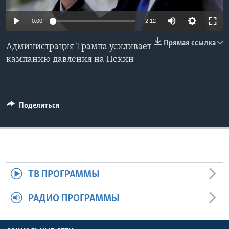
Learning English
0:00
2:12
Прямая ссылка
СОЦИАЛЬНЫЕ СЕТИ
Администрация Трампа усиливает
кампанию давления на Пекин
Языки
Поделиться
ТВ ПРОГРАММЫ
РАДИО ПРОГРАММЫ