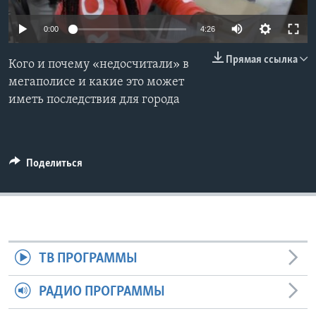
Learning English
0:00
4:26
Прямая ссылка
СОЦИАЛЬНЫЕ СЕТИ
Кого и почему «недосчитали» в
мегаполисе и какие это может
иметь последствия для города
Языки
Поделиться
ТВ ПРОГРАММЫ
РАДИО ПРОГРАММЫ