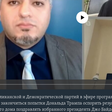
No media source currently avail
бликанской и Демократической партий в эфире прогр
т закончиться попытки Дональда Трампа оспорить резу
лого дома поздравлять избранного президента Джо Бай