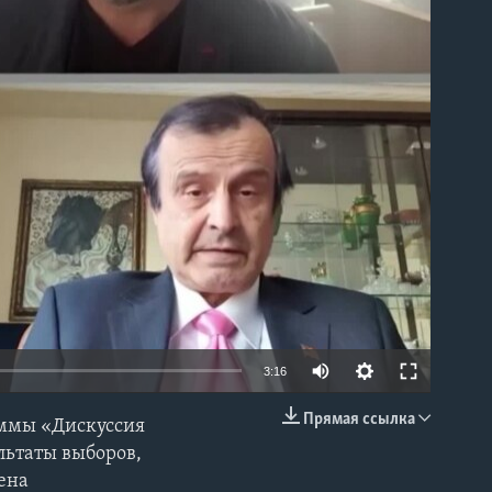
able
3:16
Прямая ссылка
аммы «Дискуссия
EMBED
льтаты выборов,
дена