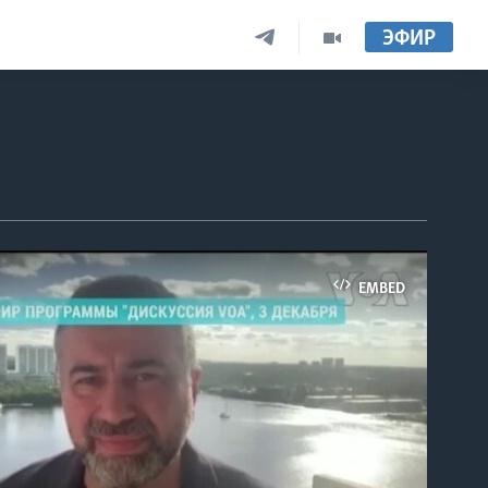
ЭФИР
EMBED