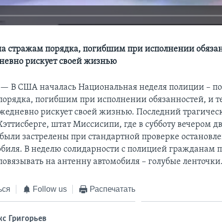
а стражам порядка, погибшим при исполнении обязан
дневно рискует своей жизнью
 —
В США началась Национальная неделя полиции – п
порядка, погибшим при исполнении обязанностей, и те
жедневно рискует своей жизнью. Последний трагиче
эттисберге, штат Миссисипи, где в субботу вечером д
были застрелены при стандартной проверке остановле
обиля. В неделю солидарности с полицией гражданам п
повязывать на антенну автомобиля – голубые ленточки
ься
Follow us
Распечатать
кс Григорьев