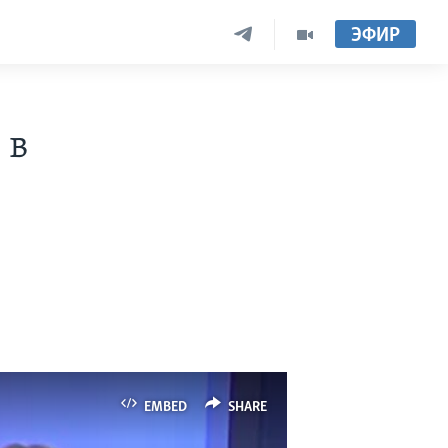
ЭФИР
 в
EMBED
SHARE