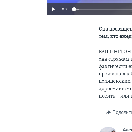
0:00
Она посвящен
тем, кто еже
ВАШИНГТОН
она стражам 
фактически е
произошел в Х
полицейских 
дороге автом
носить – или 
Поделит
Але