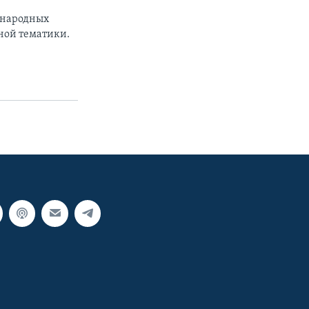
ународных
ной тематики.