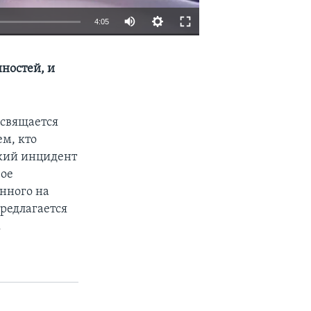
4:05
EMBED
SHARE
ностей, и
освящается
м, кто
ский инцидент
вое
нного на
редлагается
.