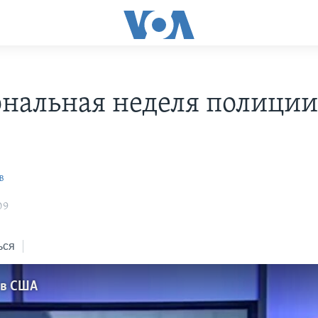
нальная неделя полиции
в
09
ься
 в США