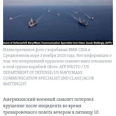
Learning English
СОЦИАЛЬНЫЕ СЕТИ
Языки
Иллюстративное фото с кораблями ВМФ США в
Средиземном море 3 ноября 2023 года. Нет информации о
том, что потерпевший крушение самолет имел отношение
к этой группе кораблей (Фото: AFP PHOTO / US
DEPARTMENT OF DEFENSE/US NAVY/MASS
COMMUNICATION SPECIALIST 2ND CLASS JACOB
MATTINGLY)
Американский военный самолет потерпел
крушение после инцидента во время
тренировочного полета вечером в пятницу 10