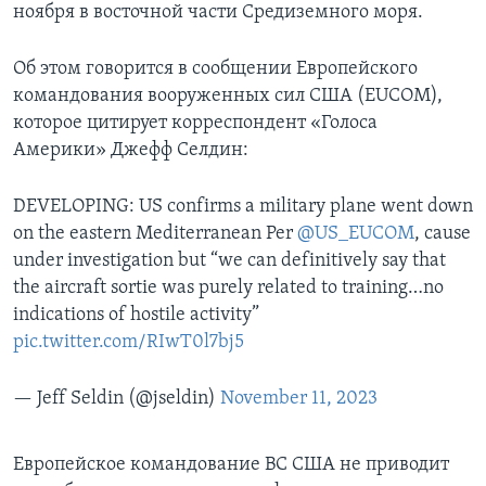
ноября в восточной части Средиземного моря.
Об этом говорится в сообщении Европейского
командования вооруженных сил США (EUCOM),
которое цитирует корреспондент «Голоса
Америки» Джефф Селдин:
DEVELOPING: US confirms a military plane went down
on the eastern Mediterranean Per
@US_EUCOM
, cause
under investigation but “we can definitively say that
the aircraft sortie was purely related to training…no
indications of hostile activity”
pic.twitter.com/RIwT0l7bj5
— Jeff Seldin (@jseldin)
November 11, 2023
Европейское командование ВС США не приводит