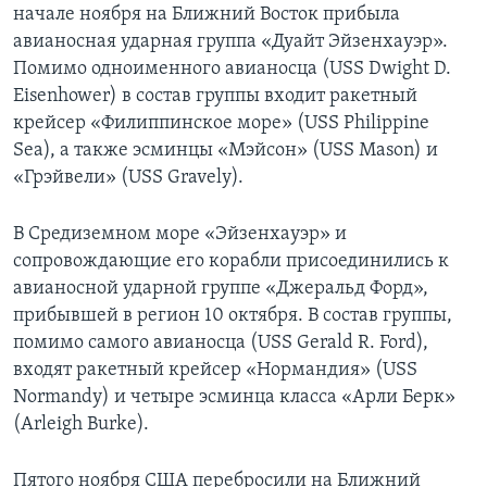
начале ноября на Ближний Восток прибыла
авианосная ударная группа «Дуайт Эйзенхауэр».
Помимо одноименного авианосца (USS Dwight D.
Eisenhower) в состав группы входит ракетный
крейсер «Филиппинское море» (USS Philippine
Sea), а также эсминцы «Мэйсон» (USS Mason) и
«Грэйвели» (USS Gravely).
В Средиземном море «Эйзенхауэр» и
сопровождающие его корабли присоединились к
авианосной ударной группе «Джеральд Форд»,
прибывшей в регион 10 октября. В состав группы,
помимо самого авианосца (USS Gerald R. Ford),
входят ракетный крейсер «Нормандия» (USS
Normandy) и четыре эсминца класса «Арли Берк»
(Arleigh Burke).
Пятого ноября США перебросили на Ближний