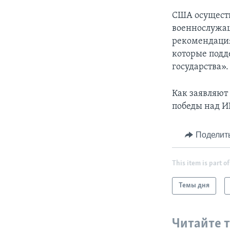
США осуществ
военнослужащ
рекомендаци
которые подд
государства».
Как заявляют
победы над И
Поделит
This item is part of
Темы дня
Читайте 