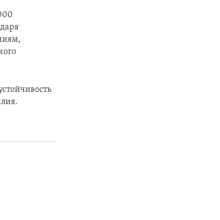
000
одаря
ниям,
кого
устойчивость
илия.