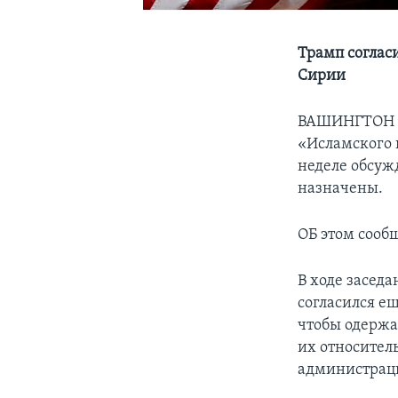
Трамп соглас
Сирии
ВАШИНГТОН –
«Исламского 
неделе обсуж
назначены.
ОБ этом сооб
В ходе засед
согласился е
чтобы одержа
их относител
администрац