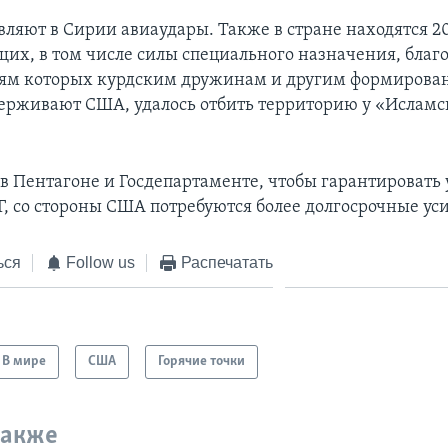
ляют в Сирии авиаудары. Также в стране находятся 2
их, в том числе силы специального назначения, благ
ям которых курдским дружинам и другим формирова
ерживают США, удалось отбить территорию у «Исламс
 в Пентагоне и Госдепартаменте, чтобы гарантировать 
Г, со стороны США потребуются более долгосрочные ус
ься
Follow us
Распечатать
В мире
США
Горячие точки
также