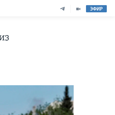
ЭФИР
из