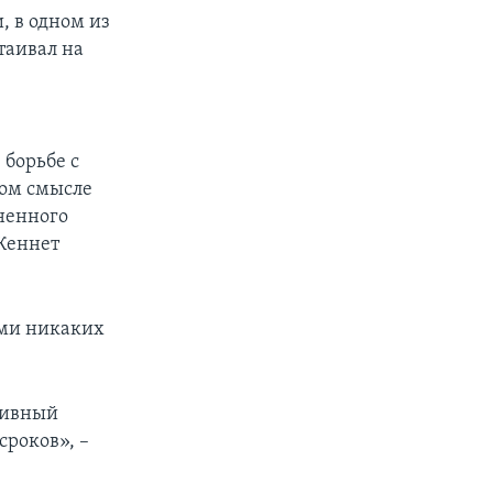
, в одном из
таивал на
 борьбе с
том смысле
ненного
Кеннет
ами никаких
тивный
сроков», –