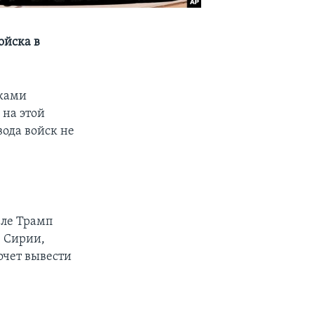
ойска в
иками
 на этой
ода войск не
еле Трамп
в Сирии,
очет вывести