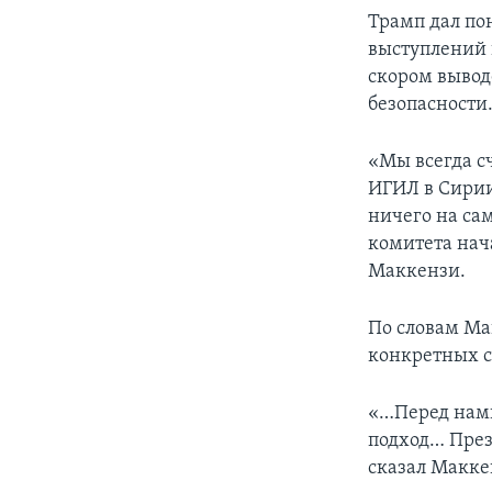
Трамп дал по
выступлений 
скором вывод
безопасности
«Мы всегда сч
ИГИЛ в Сирии
ничего на са
комитета нач
Маккензи.
По словам Ма
конкретных с
«…Перед нами
подход… През
сказал Макке